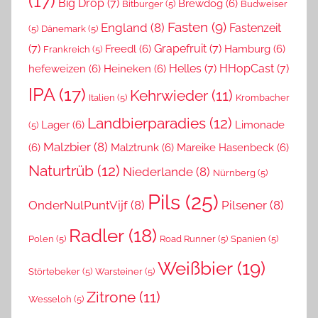
(17)
Big Drop
(7)
Brewdog
(6)
Bitburger
(5)
Budweiser
Fasten
(9)
England
(8)
Fastenzeit
(5)
Dänemark
(5)
(7)
Grapefruit
(7)
Freedl
(6)
Hamburg
(6)
Frankreich
(5)
Helles
(7)
HHopCast
(7)
hefeweizen
(6)
Heineken
(6)
IPA
(17)
Kehrwieder
(11)
Italien
(5)
Krombacher
Landbierparadies
(12)
Lager
(6)
Limonade
(5)
Malzbier
(8)
(6)
Malztrunk
(6)
Mareike Hasenbeck
(6)
Naturtrüb
(12)
Niederlande
(8)
Nürnberg
(5)
Pils
(25)
OnderNulPuntVijf
(8)
Pilsener
(8)
Radler
(18)
Polen
(5)
Road Runner
(5)
Spanien
(5)
Weißbier
(19)
Störtebeker
(5)
Warsteiner
(5)
Zitrone
(11)
Wesseloh
(5)