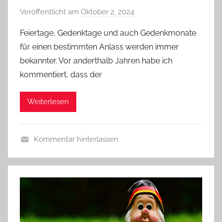
Veröffentlicht am
Oktober 2, 2024
v
o
Feiertage, Gedenktage und auch Gedenkmonate
n
für einen bestimmten Anlass werden immer
b
bekannter. Vor anderthalb Jahren habe ich
i
kommentiert, dass der
e
r
Weiterlesen
p
r
e
Kommentar hinterlassen
d
A
i
l
g
l
e
g
r
e
m