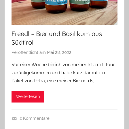
Freedl – Bier und Basilikum aus
Südtirol
Veröffentlicht am
Mai 28, 2022
v
o
Vor einer Woche bin ich von meiner Interrail-Tour
n
zurückgekommen und habe kurz darauf ein
b
Paket von Petra, eine meiner Biernerds,
i
e
Weiterlesen
r
p
r
2 Kommentare
e
A
d