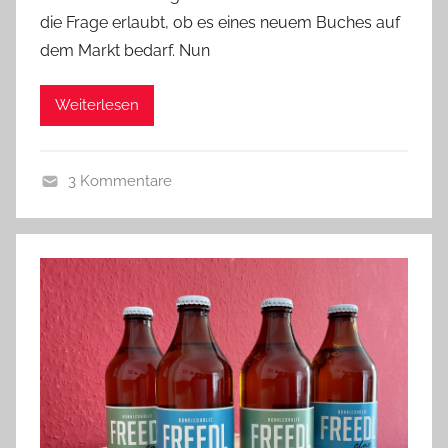
n
die Frage erlaubt, ob es eines neuem Buches auf
b
dem Markt bedarf. Nun
i
e
Weiterlesen
r
p
r
3 Kommentare
e
A
d
l
i
l
g
g
e
e
r
m
e
i
n