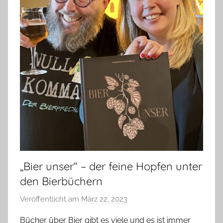
„Bier unser“ – der feine Hopfen unter
den Bierbüchern
Veröffentlicht am
März 22, 2023
v
o
Bücher über Bier gibt es viele und es ist immer