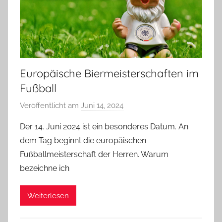
e
i
n
Europäische Biermeisterschaften im
Fußball
Veröffentlicht am
Juni 14, 2024
v
o
Der 14. Juni 2024 ist ein besonderes Datum. An
n
dem Tag beginnt die europäischen
b
Fußballmeisterschaft der Herren. Warum
i
bezeichne ich
e
r
Weiterlesen
p
r
e