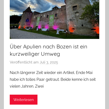
Über Apulien nach Bozen ist ein
kurzweiliger Umweg
Veröffentlicht am
Juli 3, 2025
v
o
Nach längerer Zeit wieder ein Artikel. Ende Mai
n
habe ich tolles Paar getraut. Beide kenne ich seit
b
vielen Jahren. Zwei
i
e
Weiterlesen
r
p