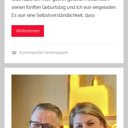
n
seinen fünften Geburtstag und ich war eingeladen.
b
Es war eine Selbstverständlichkeit, dass
i
e
Weiterlesen
r
p
r
Kommentar hinterlassen
e
A
d
l
i
l
g
g
e
e
r
m
e
i
n