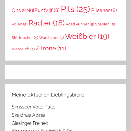
Pils
(25)
OnderNulPuntVijf
(8)
Pilsener
(8)
Radler
(18)
Polen
(5)
Road Runner
(5)
Spanien
(5)
Weißbier
(19)
Störtebeker
(5)
Warsteiner
(5)
Zitrone
(11)
Wesseloh
(5)
Meine aktuellen Lieblingsbiere
Simsseer Volle Pulle
Skaidrais Apinis
Giesinger Freiheit