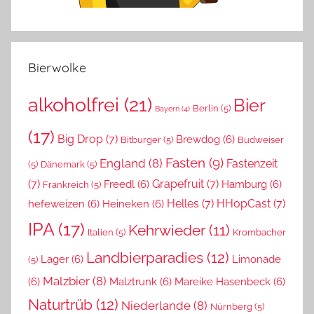
Bierwolke
alkoholfrei
(21)
Bier
Berlin
(5)
Bayern
(4)
(17)
Big Drop
(7)
Brewdog
(6)
Bitburger
(5)
Budweiser
Fasten
(9)
England
(8)
Fastenzeit
(5)
Dänemark
(5)
(7)
Grapefruit
(7)
Freedl
(6)
Hamburg
(6)
Frankreich
(5)
Helles
(7)
HHopCast
(7)
hefeweizen
(6)
Heineken
(6)
IPA
(17)
Kehrwieder
(11)
Italien
(5)
Krombacher
Landbierparadies
(12)
Lager
(6)
Limonade
(5)
Malzbier
(8)
(6)
Malztrunk
(6)
Mareike Hasenbeck
(6)
Naturtrüb
(12)
Niederlande
(8)
Nürnberg
(5)