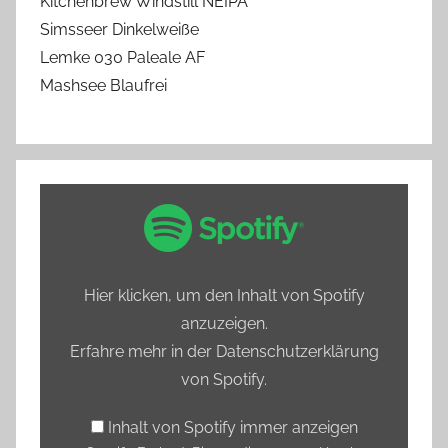
Kitchenbrew Windstill NEIPA
Simsseer Dinkelweiße
Lemke 030 Paleale AF
Mashsee Blaufrei
„Spotify
Embed:
Bierprediger
testet
Hier klicken, um den Inhalt von Spotify
Hamburgs
anzuzeigen.
alkoholfreie
Erfahre mehr in der
Datenschutzerklärung
Biere“
von Spotify
.
von
Spotify
Inhalt von Spotify immer anzeigen