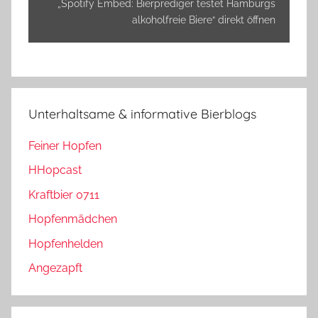
anzeigen
„Spotify Embed: Bierprediger testet Hamburgs
alkoholfreie Biere“ direkt öffnen
Unterhaltsame & informative Bierblogs
Feiner Hopfen
HHopcast
Kraftbier 0711
Hopfenmädchen
Hopfenhelden
Angezapft