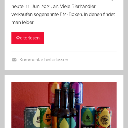
n
heute, 11. Juni 2021, an. Viele Bierhändler
b
verkaufen sogenannte EM-Boxen. In denen findet
i
man leider
e
r
Weiterlesen
p
r
e
Kommentar hinterlassen
d
A
i
l
g
l
e
g
r
e
m
e
i
n