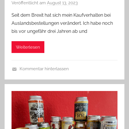
Veröffentlicht am
August 13, 2023
v
o
Seit dem Brexit hat sich mein Kaufverhalten bei
n
Auslandsbestellungen verändert. Ich habe noch
b
bis vor ungefähr drei Jahren ab und
i
e
Weiterlesen
r
p
r
Kommentar hinterlassen
e
A
d
l
i
l
g
g
e
e
r
m
e
i