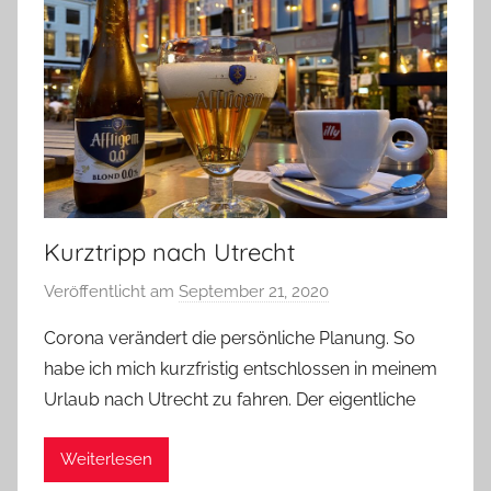
e
e
r
m
e
i
n
Kurztripp nach Utrecht
Veröffentlicht am
September 21, 2020
v
o
Corona verändert die persönliche Planung. So
n
habe ich mich kurzfristig entschlossen in meinem
b
Urlaub nach Utrecht zu fahren. Der eigentliche
i
e
Weiterlesen
r
p