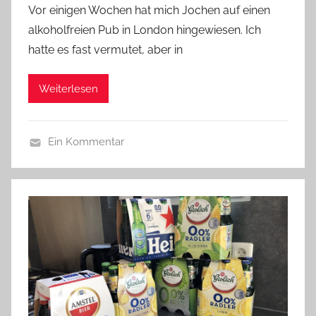
Vor einigen Wochen hat mich Jochen auf einen
n
alkoholfreien Pub in London hingewiesen. Ich
b
hatte es fast vermutet, aber in
i
e
Weiterlesen
r
p
r
Ein Kommentar
e
A
d
l
i
l
g
g
e
e
r
m
e
i
n