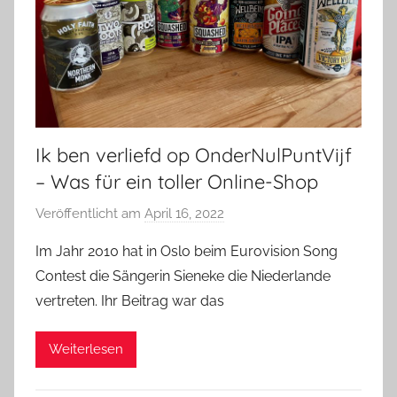
n
Ik ben verliefd op OnderNulPuntVijf
– Was für ein toller Online-Shop
Veröffentlicht am
April 16, 2022
v
o
Im Jahr 2010 hat in Oslo beim Eurovision Song
n
Contest die Sängerin Sieneke die Niederlande
b
vertreten. Ihr Beitrag war das
i
e
Weiterlesen
r
p