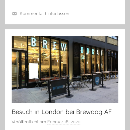
r
Kommentar hinterlassen
e
A
d
l
i
l
g
g
e
e
r
m
e
i
n
Besuch in London bei Brewdog AF
Veröffentlicht am
Februar 18, 2020
v
o