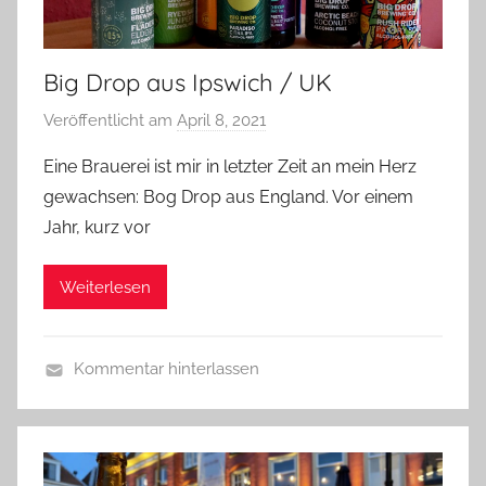
Big Drop aus Ipswich / UK
Veröffentlicht am
April 8, 2021
v
o
Eine Brauerei ist mir in letzter Zeit an mein Herz
n
gewachsen: Bog Drop aus England. Vor einem
b
Jahr, kurz vor
i
e
Weiterlesen
r
p
r
Kommentar hinterlassen
e
A
d
l
i
l
g
g