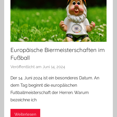
Europäische Biermeisterschaften im
Fußball
Veröffentlicht am
Juni 14, 2024
v
o
Der 14. Juni 2024 ist ein besonderes Datum. An
n
dem Tag beginnt die europäischen
b
Fußballmeisterschaft der Herren. Warum
i
bezeichne ich
e
r
Weiterlesen
p