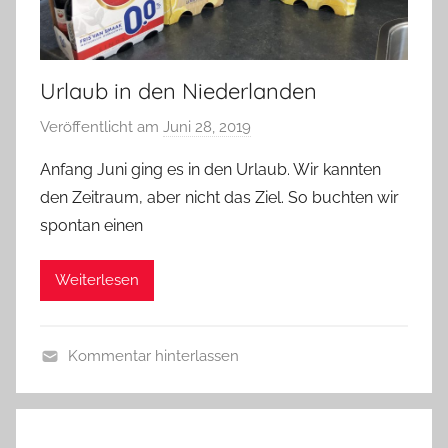
Urlaub in den Niederlanden
Veröffentlicht am
Juni 28, 2019
v
o
Anfang Juni ging es in den Urlaub. Wir kannten
n
den Zeitraum, aber nicht das Ziel. So buchten wir
b
spontan einen
i
e
Weiterlesen
r
p
r
Kommentar hinterlassen
e
A
d
l
i
l
g