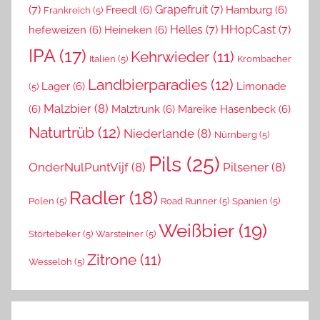
(7)
Grapefruit
(7)
Freedl
(6)
Hamburg
(6)
Frankreich
(5)
Helles
(7)
HHopCast
(7)
hefeweizen
(6)
Heineken
(6)
IPA
(17)
Kehrwieder
(11)
Italien
(5)
Krombacher
Landbierparadies
(12)
Lager
(6)
Limonade
(5)
Malzbier
(8)
(6)
Malztrunk
(6)
Mareike Hasenbeck
(6)
Naturtrüb
(12)
Niederlande
(8)
Nürnberg
(5)
Pils
(25)
OnderNulPuntVijf
(8)
Pilsener
(8)
Radler
(18)
Polen
(5)
Road Runner
(5)
Spanien
(5)
Weißbier
(19)
Störtebeker
(5)
Warsteiner
(5)
Zitrone
(11)
Wesseloh
(5)