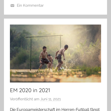
r
Ein Kommentar
e
A
d
l
i
l
g
g
e
e
r
m
e
i
n
EM 2020 in 2021
Veröffentlicht am
Juni 11, 2021
v
o
Die Europameisterschaft im Herren-Fußball fängt