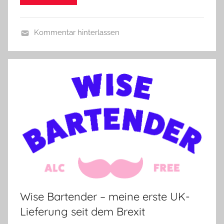
r
e
Kommentar hinterlassen
d
A
i
l
g
l
e
g
r
e
m
e
i
n
Wise Bartender – meine erste UK-
Lieferung seit dem Brexit