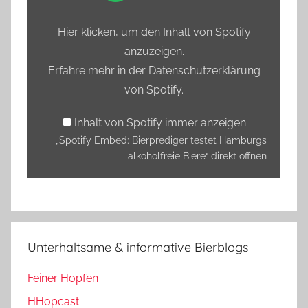
Bierprediger
testet
Hier klicken, um den Inhalt von Spotify
Hamburgs
anzuzeigen.
alkoholfreie
Erfahre mehr in der
Datenschutzerklärung
Biere“
von Spotify
.
von
Spotify
Inhalt von Spotify immer anzeigen
anzeigen
„Spotify Embed: Bierprediger testet Hamburgs
alkoholfreie Biere“ direkt öffnen
Unterhaltsame & informative Bierblogs
Feiner Hopfen
HHopcast