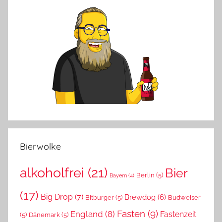
g
e
e
r
m
e
i
n
Bierwolke
alkoholfrei
(21)
Bier
Berlin
(5)
Bayern
(4)
(17)
Big Drop
(7)
Brewdog
(6)
Bitburger
(5)
Budweiser
Fasten
(9)
England
(8)
Fastenzeit
(5)
Dänemark
(5)