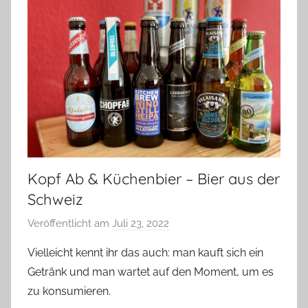
Kopf Ab & Küchenbier – Bier aus der
Schweiz
Veröffentlicht am
Juli 23, 2022
v
o
Vielleicht kennt ihr das auch: man kauft sich ein
n
Getränk und man wartet auf den Moment, um es
b
zu konsumieren.
i