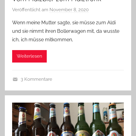
Veröffentlicht am
November 8, 2020
v
o
Wenn meine Mutter sagte, sie müsse zum Aldi
n
und sie nimmt ihren Bollerwagen mit, da wusste
b
ich, ich müsse mitkommen,
i
e
Weiterlesen
r
p
r
3 Kommentare
e
A
d
l
i
l
g
g
e
e
r
m
e