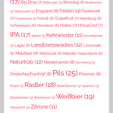
(17)
Big Drop
(7)
Brewdog
(6)
Bitburger
(5)
Budweiser
Fasten
(9)
England
(8)
Fastenzeit
(5)
Dänemark
(5)
(7)
Grapefruit
(7)
Freedl
(6)
Hamburg
(6)
Frankreich
(5)
Helles
(7)
HHopCast
(7)
hefeweizen
(6)
Heineken
(6)
IPA
(17)
Kehrwieder
(11)
Italien
(5)
Krombacher
Landbierparadies
(12)
Lager
(6)
Limonade
(5)
Malzbier
(8)
(6)
Malztrunk
(6)
Mareike Hasenbeck
(6)
Naturtrüb
(12)
Niederlande
(8)
Nürnberg
(5)
Pils
(25)
OnderNulPuntVijf
(8)
Pilsener
(8)
Radler
(18)
Polen
(5)
Road Runner
(5)
Spanien
(5)
Weißbier
(19)
Störtebeker
(5)
Warsteiner
(5)
Zitrone
(11)
Wesseloh
(5)