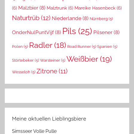
Malzbier
(8)
(6)
Malztrunk
(6)
Mareike Hasenbeck
(6)
Naturtrüb
(12)
Niederlande
(8)
Nürnberg
(5)
Pils
(25)
OnderNulPuntVijf
(8)
Pilsener
(8)
Radler
(18)
Polen
(5)
Road Runner
(5)
Spanien
(5)
Weißbier
(19)
Störtebeker
(5)
Warsteiner
(5)
Zitrone
(11)
Wesseloh
(5)
Meine aktuellen Lieblingsbiere
Simsseer Volle Pulle