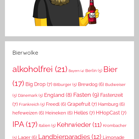
Bierwolke
alkoholfrei
(21)
Bier
Berlin
(5)
Bayern
(4)
(17)
Big Drop
(7)
Brewdog
(6)
Bitburger
(5)
Budweiser
Fasten
(9)
England
(8)
Fastenzeit
(5)
Dänemark
(5)
(7)
Grapefruit
(7)
Freedl
(6)
Hamburg
(6)
Frankreich
(5)
Helles
(7)
HHopCast
(7)
hefeweizen
(6)
Heineken
(6)
IPA
(17)
Kehrwieder
(11)
Italien
(5)
Krombacher
Landbierparadies
(12)
Lager
(6)
Limonade
(5)