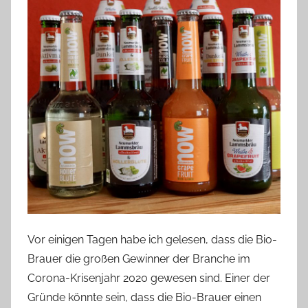
i
e
r
p
r
e
d
i
g
e
r
Vor einigen Tagen habe ich gelesen, dass die Bio-
Brauer die großen Gewinner der Branche im
Corona-Krisenjahr 2020 gewesen sind. Einer der
Gründe könnte sein, dass die Bio-Brauer einen