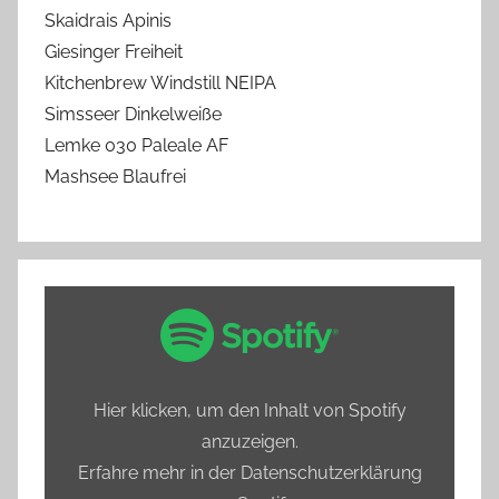
Skaidrais Apinis
Giesinger Freiheit
Kitchenbrew Windstill NEIPA
Simsseer Dinkelweiße
Lemke 030 Paleale AF
Mashsee Blaufrei
„Spotify
Embed:
Bierprediger
testet
Hier klicken, um den Inhalt von Spotify
Hamburgs
anzuzeigen.
alkoholfreie
Erfahre mehr in der
Datenschutzerklärung
Biere“