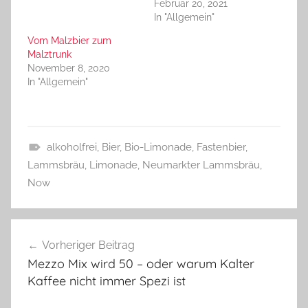
Februar 20, 2021
In "Allgemein"
Vom Malzbier zum
Malztrunk
November 8, 2020
In "Allgemein"
alkoholfrei
,
Bier
,
Bio-Limonade
,
Fastenbier
,
A
Lammsbräu
,
Limonade
,
Neumarkter Lammsbräu
,
l
Now
l
g
Beitragsnavigation
e
Vorheriger Beitrag
m
Mezzo Mix wird 50 – oder warum Kalter
e
Kaffee nicht immer Spezi ist
i
n