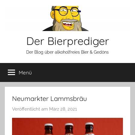
Zum
Inhalt
springen
Der Bierprediger
Der Blog über alkoholfreies Bier & Gedöns
Menü
Neumarkter Lammsbräu
Veröffentlicht am
März 28, 2021
v
o
n
b