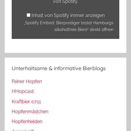
von Spotify
.
von
Spotify
Inhalt von Spotify immer anzeigen
anzeigen
„Spotify Embed: Bierprediger testet Hamburgs
alkoholfreie Biere“ direkt öffnen
Unterhaltsame & informative Bierblogs
Feiner Hopfen
HHopcast
Kraftbier 0711
Hopfenmädchen
Hopfenhelden