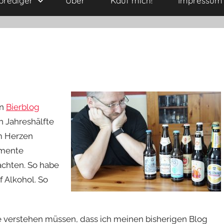
kprediger
Über
Kauf mich!
Impressum
en
Bierblog
n Jahreshälfte
m Herzen
amente
chten. So habe
f Alkohol. So
be verstehen müssen, dass ich meinen bisherigen Blog