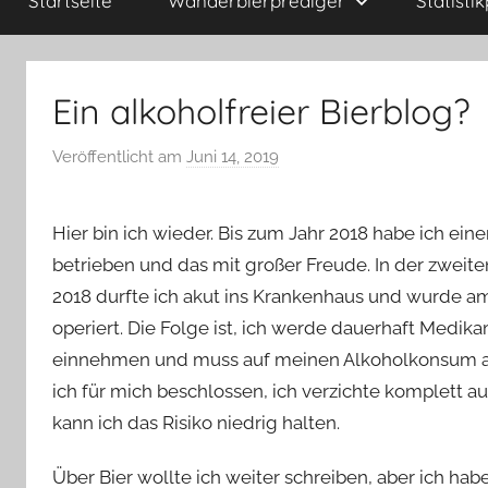
Startseite
Wanderbierprediger
Statisti
Ein alkoholfreier Bierblog?
Veröffentlicht am
Juni 14, 2019
v
o
n
Hier bin ich wieder. Bis zum Jahr 2018 habe ich ein
b
betrieben und das mit großer Freude. In der zweite
i
2018 durfte ich akut ins Krankenhaus und wurde a
e
operiert. Die Folge ist, ich werde dauerhaft Medik
r
p
einnehmen und muss auf meinen Alkoholkonsum a
r
ich für mich beschlossen, ich verzichte komplett au
e
kann ich das Risiko niedrig halten.
d
i
Über Bier wollte ich weiter schreiben, aber ich ha