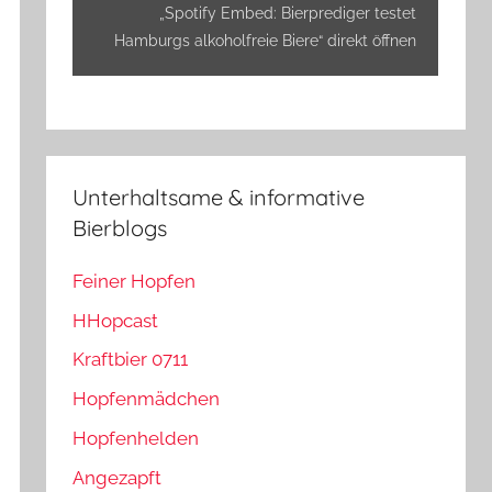
anzeigen
„Spotify Embed: Bierprediger testet
Hamburgs alkoholfreie Biere“ direkt öffnen
Unterhaltsame & informative
Bierblogs
Feiner Hopfen
HHopcast
Kraftbier 0711
Hopfenmädchen
Hopfenhelden
Angezapft