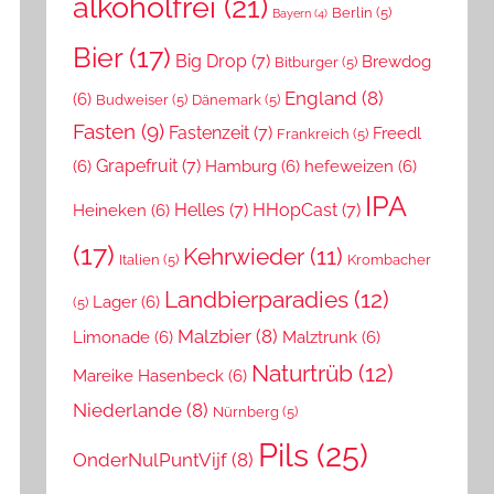
alkoholfrei
(21)
Berlin
(5)
Bayern
(4)
Bier
(17)
Big Drop
(7)
Brewdog
Bitburger
(5)
England
(8)
(6)
Budweiser
(5)
Dänemark
(5)
Fasten
(9)
Fastenzeit
(7)
Freedl
Frankreich
(5)
Grapefruit
(7)
(6)
Hamburg
(6)
hefeweizen
(6)
IPA
Helles
(7)
HHopCast
(7)
Heineken
(6)
(17)
Kehrwieder
(11)
Italien
(5)
Krombacher
Landbierparadies
(12)
Lager
(6)
(5)
Malzbier
(8)
Limonade
(6)
Malztrunk
(6)
Naturtrüb
(12)
Mareike Hasenbeck
(6)
Niederlande
(8)
Nürnberg
(5)
Pils
(25)
OnderNulPuntVijf
(8)