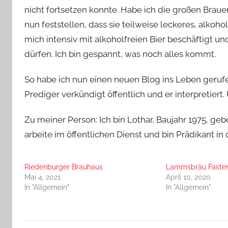
g
nicht fortsetzen konnte. Habe ich die großen Brauer
e
nun feststellen, dass sie teilweise leckeres, alkoho
r
mich intensiv mit alkoholfreien Bier beschäftigt un
dürfen. Ich bin gespannt, was noch alles kommt.
So habe ich nun einen neuen Blog ins Leben gerufen
Prediger verkündigt öffentlich und er interpretier
Zu meiner Person: Ich bin Lothar, Baujahr 1975, ge
arbeite im öffentlichen Dienst und bin Prädikant in
Riedenburger Brauhaus
Lammsbräu Fasten
Mai 4, 2021
April 10, 2020
In "Allgemein"
In "Allgemein"