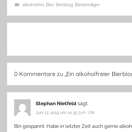
alkoholfrei
,
Bier
,
Bierblog
,
Bierprediger
A
l
Beitragsnavigation
l
g
e
m
e
i
0 Kommentare zu „
Ein alkoholfreier Bierbl
n
Stephan Nietfeld
sagt:
Juni 17, 2019 um 10:35 p.m. Uhr
Bin gespannt. Habe in letzter Zeit auch gerne alko