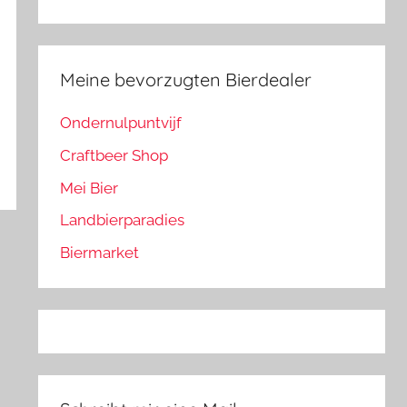
Meine bevorzugten Bierdealer
Ondernulpuntvijf
Craftbeer Shop
Mei Bier
Landbierparadies
Biermarket