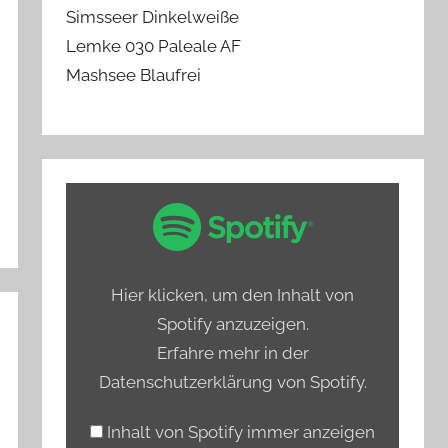
Simsseer Dinkelweiße
Lemke 030 Paleale AF
Mashsee Blaufrei
„Spotify
Embed:
Bierprediger
testet
Hier klicken, um den Inhalt von
Hamburgs
Spotify anzuzeigen.
alkoholfreie
Erfahre mehr in der
Biere“
Datenschutzerklärung von Spotify
.
von
Spotify
Inhalt von Spotify immer anzeigen