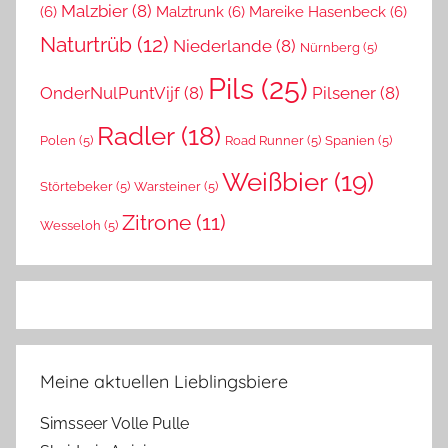
Malzbier
(8)
(6)
Malztrunk
(6)
Mareike Hasenbeck
(6)
Naturtrüb
(12)
Niederlande
(8)
Nürnberg
(5)
Pils
(25)
OnderNulPuntVijf
(8)
Pilsener
(8)
Radler
(18)
Polen
(5)
Road Runner
(5)
Spanien
(5)
Weißbier
(19)
Störtebeker
(5)
Warsteiner
(5)
Zitrone
(11)
Wesseloh
(5)
Meine aktuellen Lieblingsbiere
Simsseer Volle Pulle