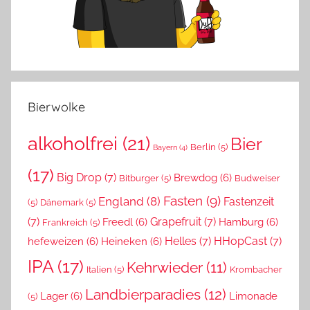
Bierwolke
alkoholfrei
(21)
Bier
Berlin
(5)
Bayern
(4)
(17)
Big Drop
(7)
Brewdog
(6)
Bitburger
(5)
Budweiser
Fasten
(9)
England
(8)
Fastenzeit
(5)
Dänemark
(5)
(7)
Grapefruit
(7)
Freedl
(6)
Hamburg
(6)
Frankreich
(5)
Helles
(7)
HHopCast
(7)
hefeweizen
(6)
Heineken
(6)
IPA
(17)
Kehrwieder
(11)
Italien
(5)
Krombacher
Landbierparadies
(12)
Lager
(6)
Limonade
(5)