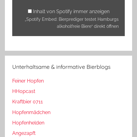
von
Spotify
Inhalt von Spotify immer anzeigen
anzeigen
„Spotify Embed: Bierprediger testet Hamburgs
alkoholfreie Biere“ direkt öffnen
Unterhaltsame & informative Bierblogs
Feiner Hopfen
HHopcast
Kraftbier 0711
Hopfenmädchen
Hopfenhelden
Angezapft