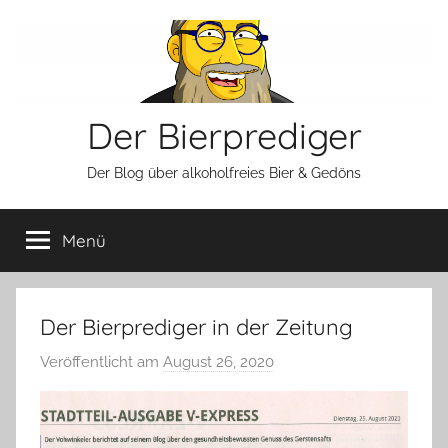
Zum
Inhalt
springen
Der Bierprediger
Der Blog über alkoholfreies Bier & Gedöns
Menü
Der Bierprediger in der Zeitung
Veröffentlicht am
August 26, 2020
v
o
n
b