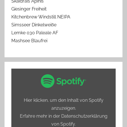
Skaidrais Apinis
Giesinger Freiheit
Kitchenbrew Windstill NEIPA
Simsseer Dinkelweiße
Lemke 030 Paleale AF
Mashsee Blaufrei
„Spotify
Embed:
Bierprediger
testet
Hier klicken, um den Inhalt von Spotify
Hamburgs
anzuzeigen.
alkoholfreie
Erfahre mehr in der
Datenschutzerklärung
Biere“
von Spotify
.