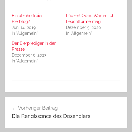
Ein alkoholfreier
Lübzer! Oder: Warum ich
Bierblog?
Leuchttürme mag
Juni 14, 2019
Dezember 5, 2020
In "Allgemein"
In "Allgemein"
Der Bierprediger in der
Presse
Dezember 6, 2023
In "Allgemein"
A
Beitragsnavigation
l
Vorheriger Beitrag
l
Die Renaissance des Dosenbiers
g
e