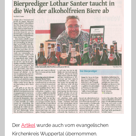
i
e
r
p
r
e
d
i
g
e
r
Der
Artikel
wurde auch vom evangelischen
Kirchenkreis Wuppertal übernommen.