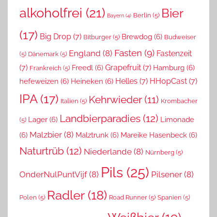
alkoholfrei
(21)
Bier
Berlin
(5)
Bayern
(4)
(17)
Big Drop
(7)
Brewdog
(6)
Bitburger
(5)
Budweiser
Fasten
(9)
England
(8)
Fastenzeit
(5)
Dänemark
(5)
(7)
Grapefruit
(7)
Freedl
(6)
Hamburg
(6)
Frankreich
(5)
Helles
(7)
HHopCast
(7)
hefeweizen
(6)
Heineken
(6)
IPA
(17)
Kehrwieder
(11)
Italien
(5)
Krombacher
Landbierparadies
(12)
Lager
(6)
Limonade
(5)
Malzbier
(8)
(6)
Malztrunk
(6)
Mareike Hasenbeck
(6)
Naturtrüb
(12)
Niederlande
(8)
Nürnberg
(5)
Pils
(25)
OnderNulPuntVijf
(8)
Pilsener
(8)
Radler
(18)
Polen
(5)
Road Runner
(5)
Spanien
(5)