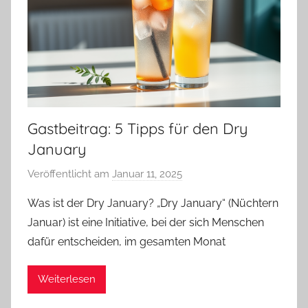
t
r
a
g
Gastbeitrag: 5 Tipps für den Dry
January
Veröffentlicht am
Januar 11, 2025
v
o
Was ist der Dry January? „Dry January“ (Nüchtern
n
Januar) ist eine Initiative, bei der sich Menschen
b
dafür entscheiden, im gesamten Monat
i
e
Weiterlesen
r
p