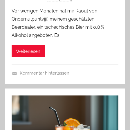
o
Vor wenigen Monaten hat mir Raoul von
n
Ondernulpuntvijf, meinem geschätzten
b
Beerdealer, ein tschechisches Bier mit 0,8 %
i
Alkohol angeboten. Es
e
r
Weiterlesen
p
r
e
Kommentar hinterlassen
d
G
i
a
g
s
e
t
r
b
e
i