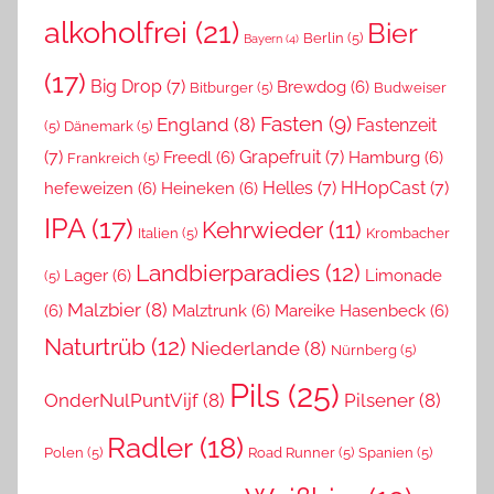
alkoholfrei
(21)
Bier
Berlin
(5)
Bayern
(4)
(17)
Big Drop
(7)
Brewdog
(6)
Bitburger
(5)
Budweiser
Fasten
(9)
England
(8)
Fastenzeit
(5)
Dänemark
(5)
(7)
Grapefruit
(7)
Freedl
(6)
Hamburg
(6)
Frankreich
(5)
Helles
(7)
HHopCast
(7)
hefeweizen
(6)
Heineken
(6)
IPA
(17)
Kehrwieder
(11)
Italien
(5)
Krombacher
Landbierparadies
(12)
Lager
(6)
Limonade
(5)
Malzbier
(8)
(6)
Malztrunk
(6)
Mareike Hasenbeck
(6)
Naturtrüb
(12)
Niederlande
(8)
Nürnberg
(5)
Pils
(25)
OnderNulPuntVijf
(8)
Pilsener
(8)
Radler
(18)
Polen
(5)
Road Runner
(5)
Spanien
(5)