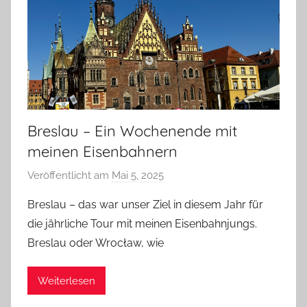
Breslau – Ein Wochenende mit
meinen Eisenbahnern
Veröffentlicht am
Mai 5, 2025
v
o
Breslau – das war unser Ziel in diesem Jahr für
n
die jährliche Tour mit meinen Eisenbahnjungs.
b
Breslau oder Wrocław, wie
i
e
Weiterlesen
r
p