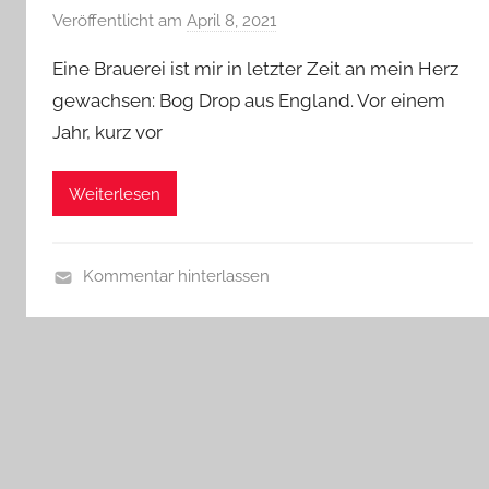
Veröffentlicht am
April 8, 2021
v
o
Eine Brauerei ist mir in letzter Zeit an mein Herz
n
gewachsen: Bog Drop aus England. Vor einem
b
Jahr, kurz vor
i
e
r
Weiterlesen
p
r
e
Kommentar hinterlassen
d
A
i
l
g
l
e
g
r
e
m
e