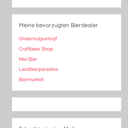
Meine bevorzugten Bierdealer
Ondernulpuntvijf
Craftbeer Shop
Mei Bier
Landbierparadies
Biermarket