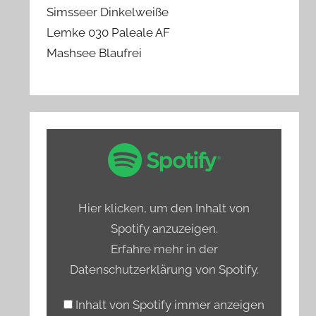
Simsseer Dinkelweiße
Lemke 030 Paleale AF
Mashsee Blaufrei
„Spotify
Embed:
Bierprediger
testet
Hier klicken, um den Inhalt von
Hamburgs
Spotify anzuzeigen.
alkoholfreie
Erfahre mehr in der
Biere“
Datenschutzerklärung von Spotify
.
von
Spotify
Inhalt von Spotify immer anzeigen