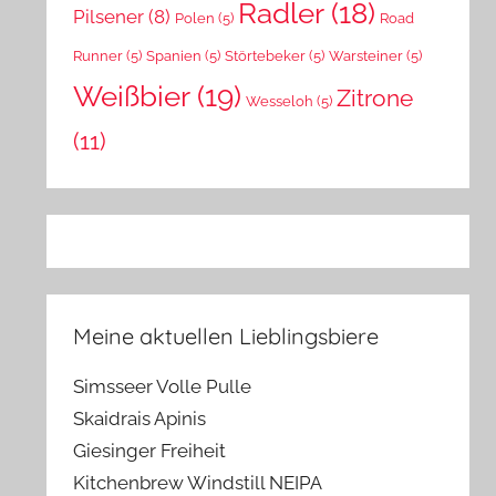
Radler
(18)
Pilsener
(8)
Polen
(5)
Road
Runner
(5)
Spanien
(5)
Störtebeker
(5)
Warsteiner
(5)
Weißbier
(19)
Zitrone
Wesseloh
(5)
(11)
Meine aktuellen Lieblingsbiere
Simsseer Volle Pulle
Skaidrais Apinis
Giesinger Freiheit
Kitchenbrew Windstill NEIPA