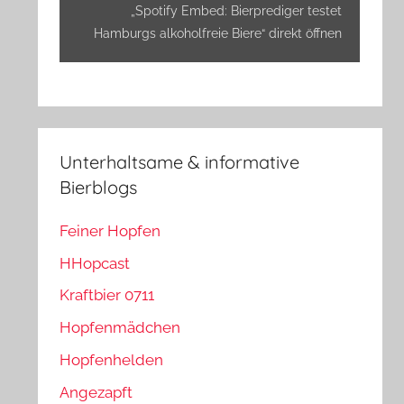
anzeigen
„Spotify Embed: Bierprediger testet
Hamburgs alkoholfreie Biere“ direkt öffnen
Unterhaltsame & informative
Bierblogs
Feiner Hopfen
HHopcast
Kraftbier 0711
Hopfenmädchen
Hopfenhelden
Angezapft