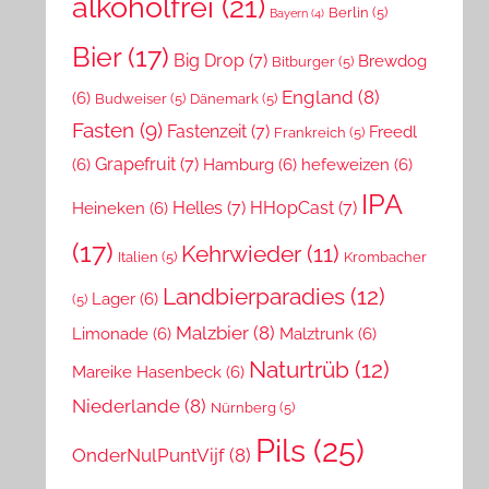
alkoholfrei
(21)
Berlin
(5)
Bayern
(4)
Bier
(17)
Big Drop
(7)
Brewdog
Bitburger
(5)
England
(8)
(6)
Budweiser
(5)
Dänemark
(5)
Fasten
(9)
Fastenzeit
(7)
Freedl
Frankreich
(5)
Grapefruit
(7)
(6)
Hamburg
(6)
hefeweizen
(6)
IPA
Helles
(7)
HHopCast
(7)
Heineken
(6)
(17)
Kehrwieder
(11)
Italien
(5)
Krombacher
Landbierparadies
(12)
Lager
(6)
(5)
Malzbier
(8)
Limonade
(6)
Malztrunk
(6)
Naturtrüb
(12)
Mareike Hasenbeck
(6)
Niederlande
(8)
Nürnberg
(5)
Pils
(25)
OnderNulPuntVijf
(8)