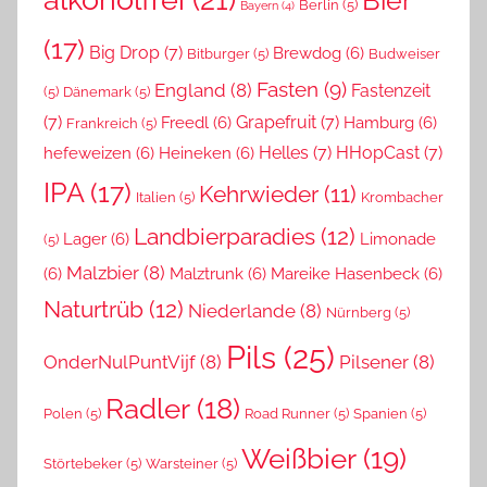
Bier
Berlin
(5)
Bayern
(4)
(17)
Big Drop
(7)
Brewdog
(6)
Bitburger
(5)
Budweiser
Fasten
(9)
England
(8)
Fastenzeit
(5)
Dänemark
(5)
(7)
Grapefruit
(7)
Freedl
(6)
Hamburg
(6)
Frankreich
(5)
Helles
(7)
HHopCast
(7)
hefeweizen
(6)
Heineken
(6)
IPA
(17)
Kehrwieder
(11)
Italien
(5)
Krombacher
Landbierparadies
(12)
Lager
(6)
Limonade
(5)
Malzbier
(8)
(6)
Malztrunk
(6)
Mareike Hasenbeck
(6)
Naturtrüb
(12)
Niederlande
(8)
Nürnberg
(5)
Pils
(25)
OnderNulPuntVijf
(8)
Pilsener
(8)
Radler
(18)
Polen
(5)
Road Runner
(5)
Spanien
(5)
Weißbier
(19)
Störtebeker
(5)
Warsteiner
(5)