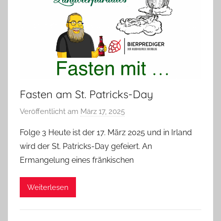
Fasten am St. Patricks-Day
Veröffentlicht am
März 17, 2025
v
o
Folge 3 Heute ist der 17. März 2025 und in Irland
n
wird der St. Patricks-Day gefeiert. An
b
Ermangelung eines fränkischen
i
e
Weiterlesen
r
p
r