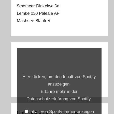
Simsseer Dinkelweiße
Lemke 030 Paleale AF
Mashsee Blaufrei
„Spotify
Embed:
Bierprediger
testet
Hier klicken, um den Inhalt von Spotify
Hamburgs
anzuzeigen.
alkoholfreie
Erfahre mehr in der
Biere“
Datenschutzerklärung von Spotify
.
von
Spotify
Inhalt von Spotify immer anzeigen
Unterhaltsame & informative