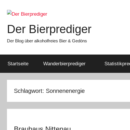
Zum
Inhalt
springen
Der Bierprediger
Der Blog über alkoholfreies Bier & Gedöns
Startseite
Wanderbierprediger
Statistikpre
Schlagwort:
Sonnenenergie
Brauhaus Nittenau