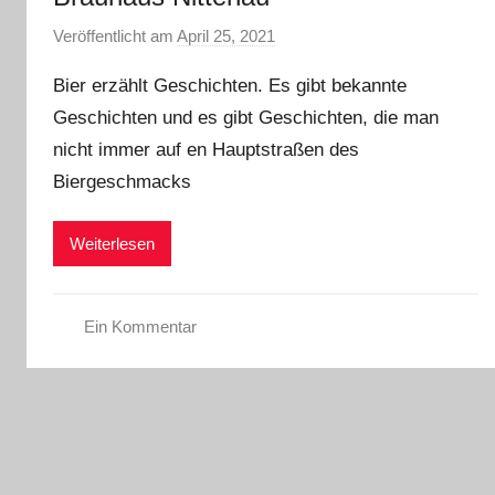
Veröffentlicht am
April 25, 2021
v
o
Bier erzählt Geschichten. Es gibt bekannte
n
Geschichten und es gibt Geschichten, die man
b
nicht immer auf en Hauptstraßen des
i
e
Biergeschmacks
r
p
Weiterlesen
r
e
d
Ein Kommentar
i
A
g
l
e
l
r
g
e