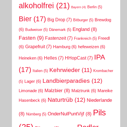
alkoholfrei
(21)
Berlin
(5)
Bayern
(4)
Bier
(17)
Big Drop
(7)
Brewdog
Bitburger
(5)
England
(8)
(6)
Budweiser
(5)
Dänemark
(5)
Fasten
(9)
Fastenzeit
(7)
Freedl
Frankreich
(5)
Grapefruit
(7)
(6)
Hamburg
(6)
hefeweizen
(6)
IPA
Helles
(7)
HHopCast
(7)
Heineken
(6)
(17)
Kehrwieder
(11)
Italien
(5)
Krombacher
Landbierparadies
(12)
Lager
(6)
(5)
Malzbier
(8)
Limonade
(6)
Malztrunk
(6)
Mareike
Naturtrüb
(12)
Niederlande
Hasenbeck
(6)
Pils
(8)
OnderNulPuntVijf
(8)
Nürnberg
(5)
(25)