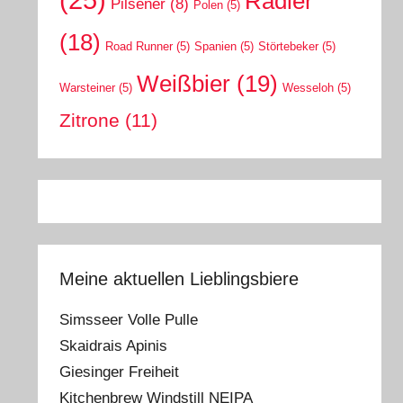
Radler
Pilsener
(8)
Polen
(5)
(18)
Road Runner
(5)
Spanien
(5)
Störtebeker
(5)
Weißbier
(19)
Warsteiner
(5)
Wesseloh
(5)
Zitrone
(11)
Meine aktuellen Lieblingsbiere
Simsseer Volle Pulle
Skaidrais Apinis
Giesinger Freiheit
Kitchenbrew Windstill NEIPA