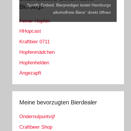
anzeigen
„Spotify Embed: Bierprediger testet Hamburgs
Bierblogs
alkoholfreie Biere“ direkt öffnen
Feiner Hopfen
HHopcast
Kraftbier 0711
Hopfenmädchen
Hopfenhelden
Angezapft
Meine bevorzugten Bierdealer
Ondernulpuntvijf
Craftbeer Shop