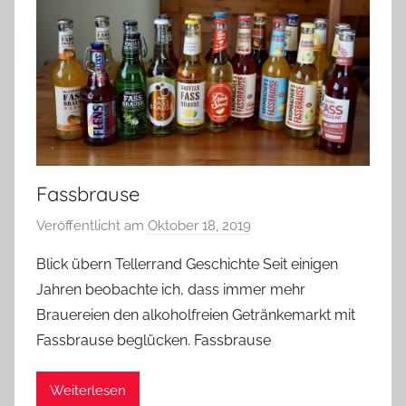
Fassbrause
Veröffentlicht am
Oktober 18, 2019
v
o
Blick übern Tellerrand Geschichte Seit einigen
n
Jahren beobachte ich, dass immer mehr
b
Brauereien den alkoholfreien Getränkemarkt mit
i
Fassbrause beglücken. Fassbrause
e
r
Weiterlesen
p