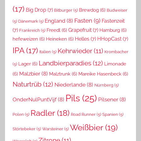
(17)
Big Drop
(7)
Brewdog
(6)
Bitburger
(5)
Budweiser
Fasten
(9)
England
(8)
Fastenzeit
(5)
Dänemark
(5)
(7)
Grapefruit
(7)
Freedl
(6)
Hamburg
(6)
Frankreich
(5)
Helles
(7)
HHopCast
(7)
hefeweizen
(6)
Heineken
(6)
IPA
(17)
Kehrwieder
(11)
Italien
(5)
Krombacher
Landbierparadies
(12)
Lager
(6)
Limonade
(5)
Malzbier
(8)
(6)
Malztrunk
(6)
Mareike Hasenbeck
(6)
Naturtrüb
(12)
Niederlande
(8)
Nürnberg
(5)
Pils
(25)
OnderNulPuntVijf
(8)
Pilsener
(8)
Radler
(18)
Polen
(5)
Road Runner
(5)
Spanien
(5)
Weißbier
(19)
Störtebeker
(5)
Warsteiner
(5)
Zitrone
(11)