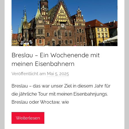
Breslau – Ein Wochenende mit
meinen Eisenbahnern
Veröffentlicht am
Mai 5, 2025
v
o
Breslau – das war unser Ziel in diesem Jahr für
n
die jährliche Tour mit meinen Eisenbahnjungs.
b
Breslau oder Wrocław, wie
i
e
Weiterlesen
r
p