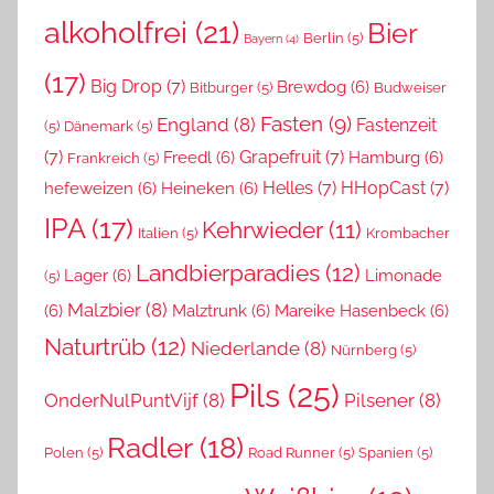
alkoholfrei
(21)
Bier
Berlin
(5)
Bayern
(4)
(17)
Big Drop
(7)
Brewdog
(6)
Bitburger
(5)
Budweiser
Fasten
(9)
England
(8)
Fastenzeit
(5)
Dänemark
(5)
(7)
Grapefruit
(7)
Freedl
(6)
Hamburg
(6)
Frankreich
(5)
Helles
(7)
HHopCast
(7)
hefeweizen
(6)
Heineken
(6)
IPA
(17)
Kehrwieder
(11)
Italien
(5)
Krombacher
Landbierparadies
(12)
Lager
(6)
Limonade
(5)
Malzbier
(8)
(6)
Malztrunk
(6)
Mareike Hasenbeck
(6)
Naturtrüb
(12)
Niederlande
(8)
Nürnberg
(5)
Pils
(25)
OnderNulPuntVijf
(8)
Pilsener
(8)
Radler
(18)
Polen
(5)
Road Runner
(5)
Spanien
(5)