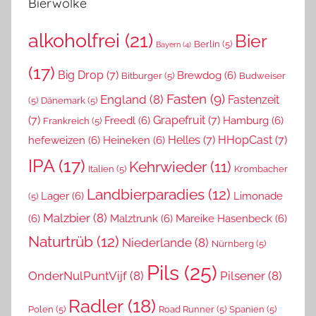
Bierwolke
alkoholfrei
(21)
Bier
Berlin
(5)
Bayern
(4)
(17)
Big Drop
(7)
Brewdog
(6)
Bitburger
(5)
Budweiser
Fasten
(9)
England
(8)
Fastenzeit
(5)
Dänemark
(5)
(7)
Grapefruit
(7)
Freedl
(6)
Hamburg
(6)
Frankreich
(5)
Helles
(7)
HHopCast
(7)
hefeweizen
(6)
Heineken
(6)
IPA
(17)
Kehrwieder
(11)
Italien
(5)
Krombacher
Landbierparadies
(12)
Lager
(6)
Limonade
(5)
Malzbier
(8)
(6)
Malztrunk
(6)
Mareike Hasenbeck
(6)
Naturtrüb
(12)
Niederlande
(8)
Nürnberg
(5)
Pils
(25)
OnderNulPuntVijf
(8)
Pilsener
(8)
Radler
(18)
Polen
(5)
Road Runner
(5)
Spanien
(5)