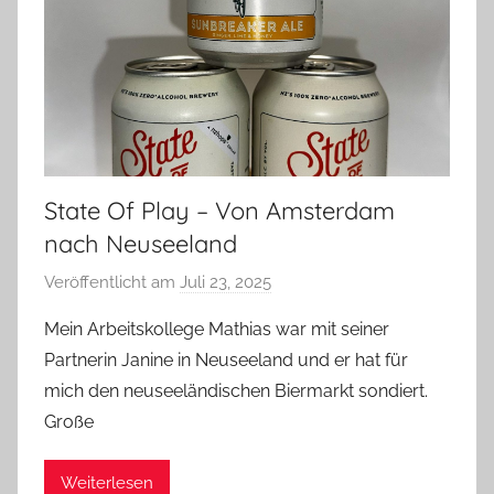
State Of Play – Von Amsterdam
nach Neuseeland
Veröffentlicht am
Juli 23, 2025
v
o
Mein Arbeitskollege Mathias war mit seiner
n
Partnerin Janine in Neuseeland und er hat für
b
mich den neuseeländischen Biermarkt sondiert.
i
Große
e
r
Weiterlesen
p