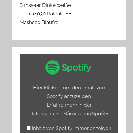
Simsseer Dinkelweiße
Lemke 030 Paleale AF
Mashsee Blaufrei
„Spotify
Embed:
Bierprediger
testet
Hier klicken, um den Inhalt von
Hamburgs
Spotify anzuzeigen.
alkoholfreie
Erfahre mehr in der
Biere“
Datenschutzerklärung von Spotify
.
von
Spotify
Inhalt von Spotify immer anzeigen