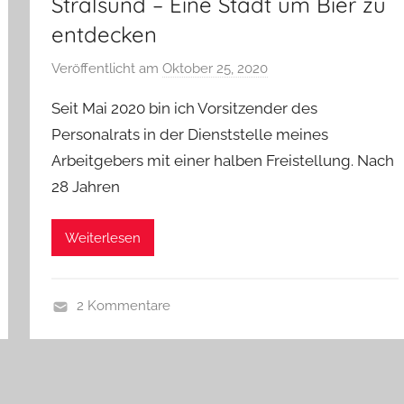
Stralsund – Eine Stadt um Bier zu
entdecken
Veröffentlicht am
Oktober 25, 2020
v
o
Seit Mai 2020 bin ich Vorsitzender des
n
Personalrats in der Dienststelle meines
b
Arbeitgebers mit einer halben Freistellung. Nach
i
28 Jahren
e
r
p
Weiterlesen
r
e
d
2 Kommentare
i
A
g
l
e
l
r
g