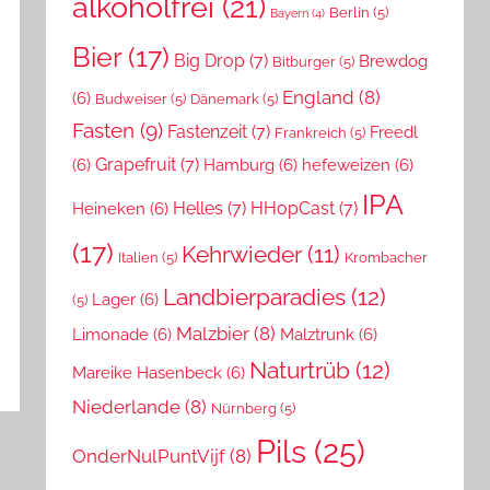
alkoholfrei
(21)
Berlin
(5)
Bayern
(4)
Bier
(17)
Big Drop
(7)
Brewdog
Bitburger
(5)
England
(8)
(6)
Budweiser
(5)
Dänemark
(5)
Fasten
(9)
Fastenzeit
(7)
Freedl
Frankreich
(5)
Grapefruit
(7)
(6)
Hamburg
(6)
hefeweizen
(6)
IPA
Helles
(7)
HHopCast
(7)
Heineken
(6)
(17)
Kehrwieder
(11)
Italien
(5)
Krombacher
Landbierparadies
(12)
Lager
(6)
(5)
Malzbier
(8)
Limonade
(6)
Malztrunk
(6)
Naturtrüb
(12)
Mareike Hasenbeck
(6)
Niederlande
(8)
Nürnberg
(5)
Pils
(25)
OnderNulPuntVijf
(8)