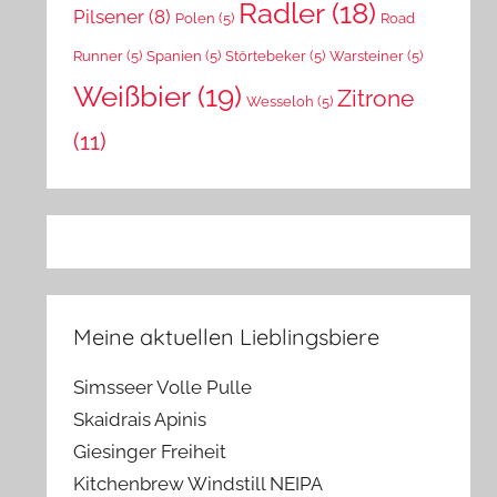
Radler
(18)
Pilsener
(8)
Polen
(5)
Road
Runner
(5)
Spanien
(5)
Störtebeker
(5)
Warsteiner
(5)
Weißbier
(19)
Zitrone
Wesseloh
(5)
(11)
Meine aktuellen Lieblingsbiere
Simsseer Volle Pulle
Skaidrais Apinis
Giesinger Freiheit
Kitchenbrew Windstill NEIPA