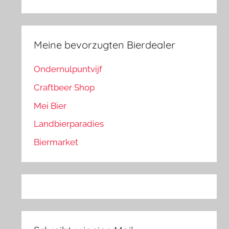
Meine bevorzugten Bierdealer
Ondernulpuntvijf
Craftbeer Shop
Mei Bier
Landbierparadies
Biermarket