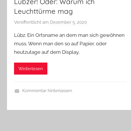
Lübzer! Oder: Warum ich
Leuchttürme mag
Veröffentlicht am
Dezember 5, 2020
v
o
Lübz. Ein Ortsname an dem man sich gewöhnen
n
muss. Wenn man den so auf Papier, oder
b
heutzutage auf dem Display,
i
e
r
Weiterlesen
p
r
e
Kommentar hinterlassen
d
A
i
l
g
l
e
g
r
e