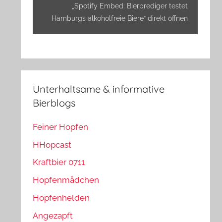
anzeigen
„Spotify Embed: Bierprediger testet
Hamburgs alkoholfreie Biere“ direkt öffnen
Unterhaltsame & informative
Bierblogs
Feiner Hopfen
HHopcast
Kraftbier 0711
Hopfenmädchen
Hopfenhelden
Angezapft