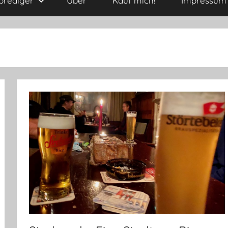
kprediger
Über
Kauf mich!
Impressum