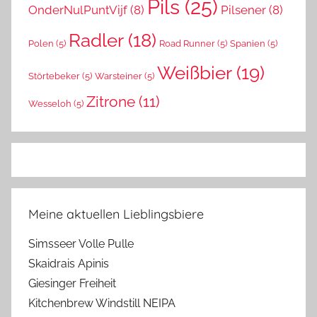
Pils
(25)
OnderNulPuntVijf
(8)
Pilsener
(8)
Radler
(18)
Polen
(5)
Road Runner
(5)
Spanien
(5)
Weißbier
(19)
Störtebeker
(5)
Warsteiner
(5)
Zitrone
(11)
Wesseloh
(5)
Meine aktuellen Lieblingsbiere
Simsseer Volle Pulle
Skaidrais Apinis
Giesinger Freiheit
Kitchenbrew Windstill NEIPA