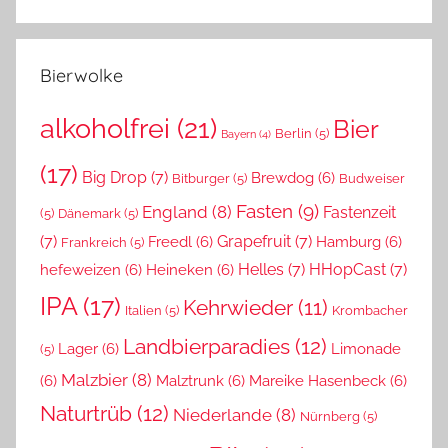
Bierwolke
alkoholfrei
(21)
Bier
Berlin
(5)
Bayern
(4)
(17)
Big Drop
(7)
Brewdog
(6)
Bitburger
(5)
Budweiser
Fasten
(9)
England
(8)
Fastenzeit
(5)
Dänemark
(5)
(7)
Grapefruit
(7)
Freedl
(6)
Hamburg
(6)
Frankreich
(5)
Helles
(7)
HHopCast
(7)
hefeweizen
(6)
Heineken
(6)
IPA
(17)
Kehrwieder
(11)
Italien
(5)
Krombacher
Landbierparadies
(12)
Lager
(6)
Limonade
(5)
Malzbier
(8)
(6)
Malztrunk
(6)
Mareike Hasenbeck
(6)
Naturtrüb
(12)
Niederlande
(8)
Nürnberg
(5)