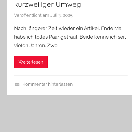
kurzweiliger Umweg
Veröffentlicht am
Juli 3, 2025
v
o
Nach längerer Zeit wieder ein Artikel. Ende Mai
n
habe ich tolles Paar getraut. Beide kenne ich seit
b
vielen Jahren. Zwei
i
e
r
Weiterlesen
p
r
e
Kommentar hinterlassen
d
R
i
e
g
i
e
s
r
e
b