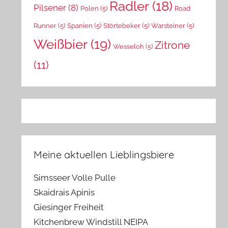
Radler
(18)
Pilsener
(8)
Polen
(5)
Road
Runner
(5)
Spanien
(5)
Störtebeker
(5)
Warsteiner
(5)
Weißbier
(19)
Zitrone
Wesseloh
(5)
(11)
Meine aktuellen Lieblingsbiere
Simsseer Volle Pulle
Skaidrais Apinis
Giesinger Freiheit
Kitchenbrew Windstill NEIPA