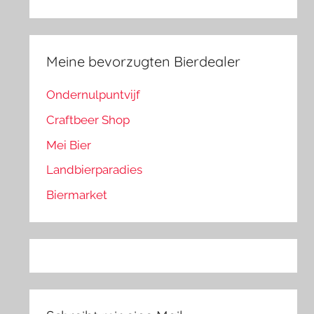
Meine bevorzugten Bierdealer
Ondernulpuntvijf
Craftbeer Shop
Mei Bier
Landbierparadies
Biermarket