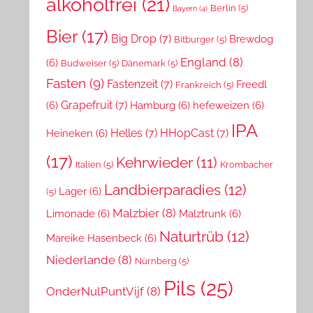
alkoholfrei
(21)
Berlin
(5)
Bayern
(4)
Bier
(17)
Big Drop
(7)
Brewdog
Bitburger
(5)
England
(8)
(6)
Budweiser
(5)
Dänemark
(5)
Fasten
(9)
Fastenzeit
(7)
Freedl
Frankreich
(5)
Grapefruit
(7)
(6)
Hamburg
(6)
hefeweizen
(6)
IPA
Helles
(7)
HHopCast
(7)
Heineken
(6)
(17)
Kehrwieder
(11)
Italien
(5)
Krombacher
Landbierparadies
(12)
Lager
(6)
(5)
Malzbier
(8)
Limonade
(6)
Malztrunk
(6)
Naturtrüb
(12)
Mareike Hasenbeck
(6)
Niederlande
(8)
Nürnberg
(5)
Pils
(25)
OnderNulPuntVijf
(8)