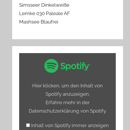
Simsseer Dinkelweiße
Lemke 030 Paleale AF
Mashsee Blaufrei
„Spotify
Embed:
Bierprediger
testet
Hier klicken, um den Inhalt von
Hamburgs
Spotify anzuzeigen.
alkoholfreie
Erfahre mehr in der
Biere“
Datenschutzerklärung von Spotify
.
von
Spotify
Inhalt von Spotify immer anzeigen