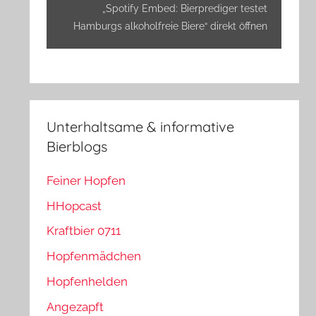
anzeigen
„Spotify Embed: Bierprediger testet
Hamburgs alkoholfreie Biere“ direkt öffnen
Unterhaltsame & informative
Bierblogs
Feiner Hopfen
HHopcast
Kraftbier 0711
Hopfenmädchen
Hopfenhelden
Angezapft