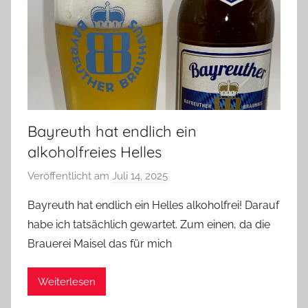
Bayreuth hat endlich ein
alkoholfreies Helles
Veröffentlicht am
Juli 14, 2025
v
o
Bayreuth hat endlich ein Helles alkoholfrei! Darauf
n
habe ich tatsächlich gewartet. Zum einen, da die
b
Brauerei Maisel das für mich
i
e
Weiterlesen
r
p