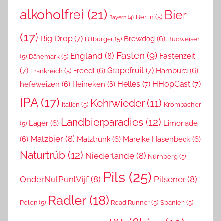
alkoholfrei
(21)
Bier
Berlin
(5)
Bayern
(4)
(17)
Big Drop
(7)
Brewdog
(6)
Bitburger
(5)
Budweiser
Fasten
(9)
England
(8)
Fastenzeit
(5)
Dänemark
(5)
(7)
Grapefruit
(7)
Freedl
(6)
Hamburg
(6)
Frankreich
(5)
Helles
(7)
HHopCast
(7)
hefeweizen
(6)
Heineken
(6)
IPA
(17)
Kehrwieder
(11)
Italien
(5)
Krombacher
Landbierparadies
(12)
Lager
(6)
Limonade
(5)
Malzbier
(8)
(6)
Malztrunk
(6)
Mareike Hasenbeck
(6)
Naturtrüb
(12)
Niederlande
(8)
Nürnberg
(5)
Pils
(25)
OnderNulPuntVijf
(8)
Pilsener
(8)
Radler
(18)
Polen
(5)
Road Runner
(5)
Spanien
(5)