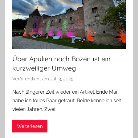
Über Apulien nach Bozen ist ein
kurzweiliger Umweg
Veröffentlicht am
Juli 3, 2025
v
o
Nach längerer Zeit wieder ein Artikel. Ende Mai
n
habe ich tolles Paar getraut. Beide kenne ich seit
b
vielen Jahren. Zwei
i
e
Weiterlesen
r
p