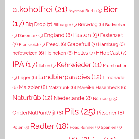
alkoholfrei
(21)
Bier
Berlin
(5)
Bayern
(4)
(17)
Big Drop
(7)
Brewdog
(6)
Bitburger
(5)
Budweiser
Fasten
(9)
England
(8)
Fastenzeit
(5)
Dänemark
(5)
(7)
Grapefruit
(7)
Freedl
(6)
Hamburg
(6)
Frankreich
(5)
Helles
(7)
HHopCast
(7)
hefeweizen
(6)
Heineken
(6)
IPA
(17)
Kehrwieder
(11)
Italien
(5)
Krombacher
Landbierparadies
(12)
Lager
(6)
Limonade
(5)
Malzbier
(8)
(6)
Malztrunk
(6)
Mareike Hasenbeck
(6)
Naturtrüb
(12)
Niederlande
(8)
Nürnberg
(5)
Pils
(25)
OnderNulPuntVijf
(8)
Pilsener
(8)
Radler
(18)
Polen
(5)
Road Runner
(5)
Spanien
(5)