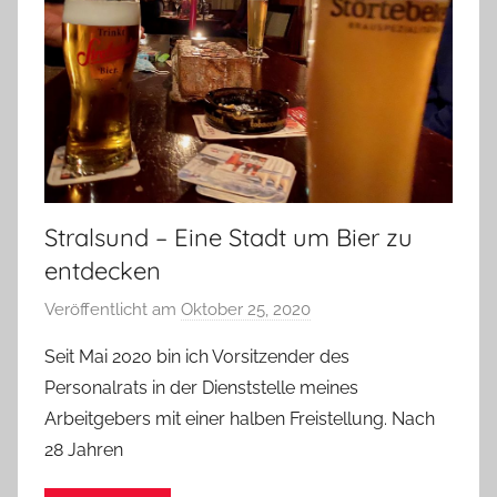
Stralsund – Eine Stadt um Bier zu
entdecken
Veröffentlicht am
Oktober 25, 2020
v
o
Seit Mai 2020 bin ich Vorsitzender des
n
Personalrats in der Dienststelle meines
b
Arbeitgebers mit einer halben Freistellung. Nach
i
28 Jahren
e
r