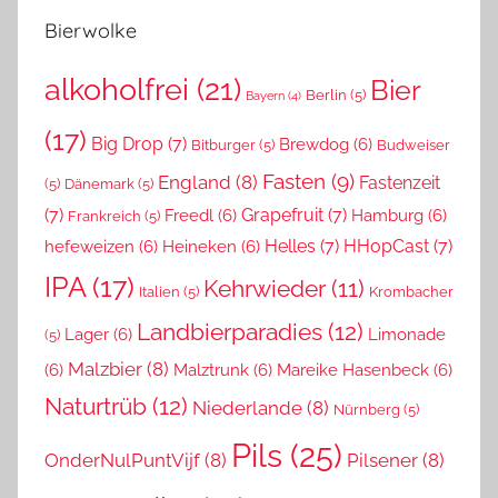
Bierwolke
alkoholfrei
(21)
Bier
Berlin
(5)
Bayern
(4)
(17)
Big Drop
(7)
Brewdog
(6)
Bitburger
(5)
Budweiser
Fasten
(9)
England
(8)
Fastenzeit
(5)
Dänemark
(5)
(7)
Grapefruit
(7)
Freedl
(6)
Hamburg
(6)
Frankreich
(5)
Helles
(7)
HHopCast
(7)
hefeweizen
(6)
Heineken
(6)
IPA
(17)
Kehrwieder
(11)
Italien
(5)
Krombacher
Landbierparadies
(12)
Lager
(6)
Limonade
(5)
Malzbier
(8)
(6)
Malztrunk
(6)
Mareike Hasenbeck
(6)
Naturtrüb
(12)
Niederlande
(8)
Nürnberg
(5)
Pils
(25)
OnderNulPuntVijf
(8)
Pilsener
(8)