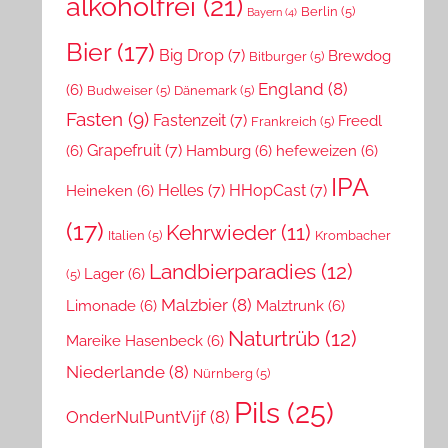
alkoholfrei
(21)
Berlin
(5)
Bayern
(4)
Bier
(17)
Big Drop
(7)
Brewdog
Bitburger
(5)
England
(8)
(6)
Budweiser
(5)
Dänemark
(5)
Fasten
(9)
Fastenzeit
(7)
Freedl
Frankreich
(5)
Grapefruit
(7)
(6)
Hamburg
(6)
hefeweizen
(6)
IPA
Helles
(7)
HHopCast
(7)
Heineken
(6)
(17)
Kehrwieder
(11)
Italien
(5)
Krombacher
Landbierparadies
(12)
Lager
(6)
(5)
Malzbier
(8)
Limonade
(6)
Malztrunk
(6)
Naturtrüb
(12)
Mareike Hasenbeck
(6)
Niederlande
(8)
Nürnberg
(5)
Pils
(25)
OnderNulPuntVijf
(8)