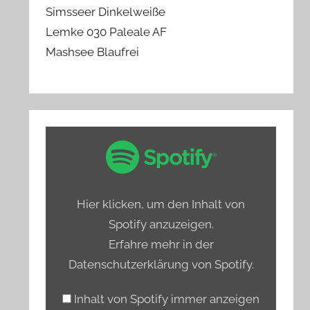
Simsseer Dinkelweiße
Lemke 030 Paleale AF
Mashsee Blaufrei
„Spotify
Embed:
Bierprediger
testet
Hier klicken, um den Inhalt von
Hamburgs
Spotify anzuzeigen.
alkoholfreie
Erfahre mehr in der
Biere“
Datenschutzerklärung von Spotify
.
von
Spotify
Inhalt von Spotify immer anzeigen