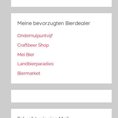
Meine bevorzugten Bierdealer
Ondernulpuntvijf
Craftbeer Shop
Mei Bier
Landbierparadies
Biermarket