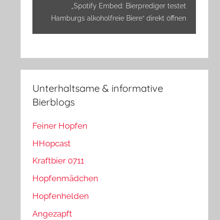
anzeigen
„Spotify Embed: Bierprediger testet
Hamburgs alkoholfreie Biere“ direkt öffnen
Unterhaltsame & informative
Bierblogs
Feiner Hopfen
HHopcast
Kraftbier 0711
Hopfenmädchen
Hopfenhelden
Angezapft