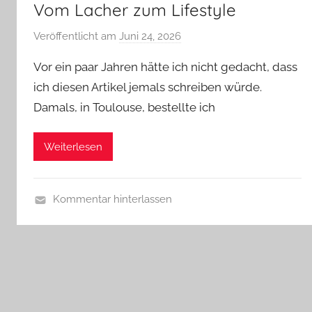
Vom Lacher zum Lifestyle
Veröffentlicht am
Juni 24, 2026
v
o
Vor ein paar Jahren hätte ich nicht gedacht, dass
n
ich diesen Artikel jemals schreiben würde.
b
Damals, in Toulouse, bestellte ich
i
e
r
Weiterlesen
p
r
e
Kommentar hinterlassen
d
A
i
l
g
l
e
g
r
e
m