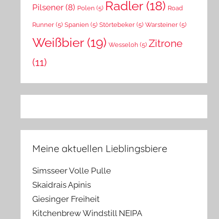
Radler
(18)
Pilsener
(8)
Polen
(5)
Road
Runner
(5)
Spanien
(5)
Störtebeker
(5)
Warsteiner
(5)
Weißbier
(19)
Zitrone
Wesseloh
(5)
(11)
Meine aktuellen Lieblingsbiere
Simsseer Volle Pulle
Skaidrais Apinis
Giesinger Freiheit
Kitchenbrew Windstill NEIPA