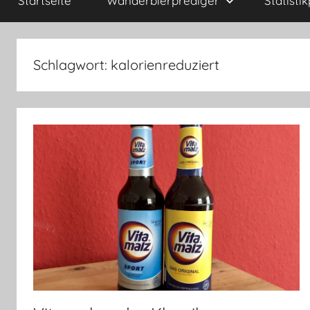
Startseite
Wanderbierprediger
Statisti
Schlagwort:
kalorienreduziert