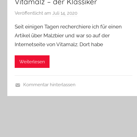
Vitamalz – der Klassiker
Veröffentlicht am
Juli 14, 2020
v
o
Seit einigen Tagen recherchiere ich für einen
n
Artikel über Malzbier und war so auf der
b
Internetseite von Vitamalz. Dort habe
i
e
r
Weiterlesen
p
r
e
Kommentar hinterlassen
d
A
i
l
g
l
e
g
r
e
m