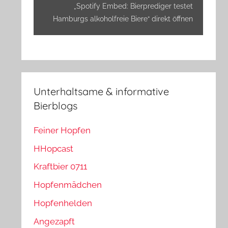
anzeigen
„Spotify Embed: Bierprediger testet
Hamburgs alkoholfreie Biere“ direkt öffnen
Unterhaltsame & informative
Bierblogs
Feiner Hopfen
HHopcast
Kraftbier 0711
Hopfenmädchen
Hopfenhelden
Angezapft