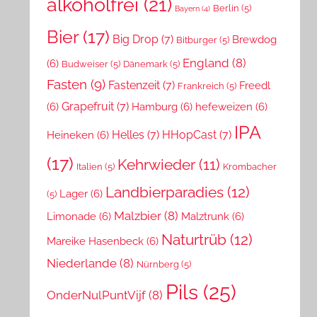
alkoholfrei
(21)
Berlin
(5)
Bayern
(4)
Bier
(17)
Big Drop
(7)
Brewdog
Bitburger
(5)
England
(8)
(6)
Budweiser
(5)
Dänemark
(5)
Fasten
(9)
Fastenzeit
(7)
Freedl
Frankreich
(5)
Grapefruit
(7)
(6)
Hamburg
(6)
hefeweizen
(6)
IPA
Helles
(7)
HHopCast
(7)
Heineken
(6)
(17)
Kehrwieder
(11)
Italien
(5)
Krombacher
Landbierparadies
(12)
Lager
(6)
(5)
Malzbier
(8)
Limonade
(6)
Malztrunk
(6)
Naturtrüb
(12)
Mareike Hasenbeck
(6)
Niederlande
(8)
Nürnberg
(5)
Pils
(25)
OnderNulPuntVijf
(8)