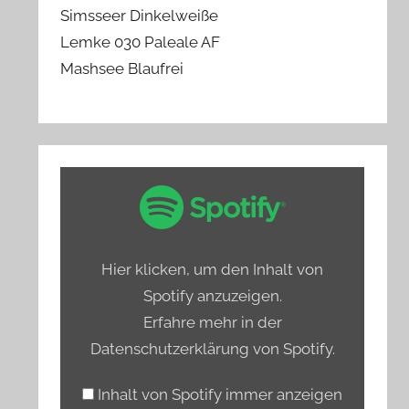
Simsseer Dinkelweiße
Lemke 030 Paleale AF
Mashsee Blaufrei
„Spotify
Embed:
Bierprediger
testet
Hier klicken, um den Inhalt von
Hamburgs
Spotify anzuzeigen.
alkoholfreie
Erfahre mehr in der
Biere“
Datenschutzerklärung von Spotify
.
von
Spotify
Inhalt von Spotify immer anzeigen