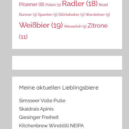
Radler
(18)
Pilsener
(8)
Polen
(5)
Road
Runner
(5)
Spanien
(5)
Störtebeker
(5)
Warsteiner
(5)
Weißbier
(19)
Zitrone
Wesseloh
(5)
(11)
Meine aktuellen Lieblingsbiere
Simsseer Volle Pulle
Skaidrais Apinis
Giesinger Freiheit
Kitchenbrew Windstill NEIPA