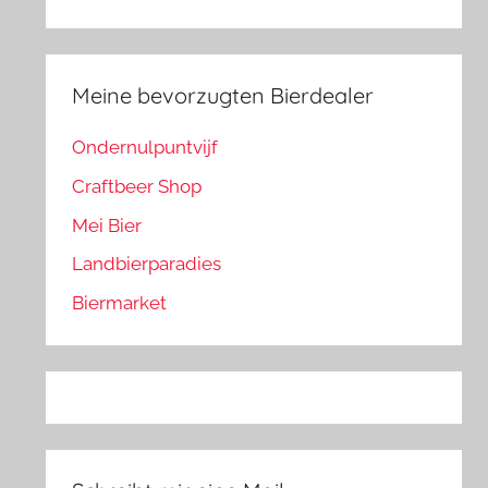
Meine bevorzugten Bierdealer
Ondernulpuntvijf
Craftbeer Shop
Mei Bier
Landbierparadies
Biermarket