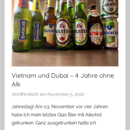
Vietnam und Dubai – 4 Jahre ohne
Alk
Veröffentlicht am
November 5, 2022
v
o
Jahrestag! Am 03. November vor vier Jahren
n
habe ich mein letztes Glas Bier mit Alkohol
b
getrunken. Ganz ausgetrunken hatte ich
i