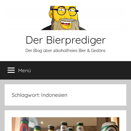
Zum
Inhalt
springen
Der Bierprediger
Der Blog über alkoholfreies Bier & Gedöns
Menü
Schlagwort:
Indonesien