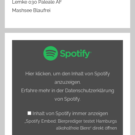
Lemke 030 Paleale AF
Mashsee Blaufrei
„Spotify
Embed:
Bierprediger
testet
Hier klicken, um den Inhalt von Spotify
Hamburgs
anzuzeigen.
alkoholfreie
Erfahre mehr in der
Datenschutzerklärung
Biere“
von Spotify
.
von
Spotify
Inhalt von Spotify immer anzeigen
anzeigen
„Spotify Embed: Bierprediger testet Hamburgs
alkoholfreie Biere“ direkt öffnen