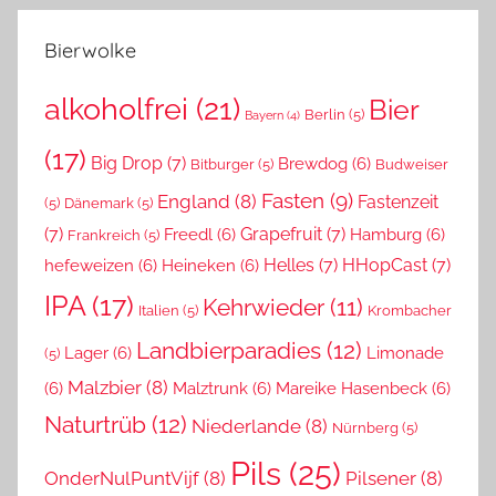
Bierwolke
alkoholfrei
(21)
Bier
Berlin
(5)
Bayern
(4)
(17)
Big Drop
(7)
Brewdog
(6)
Bitburger
(5)
Budweiser
Fasten
(9)
England
(8)
Fastenzeit
(5)
Dänemark
(5)
(7)
Grapefruit
(7)
Freedl
(6)
Hamburg
(6)
Frankreich
(5)
Helles
(7)
HHopCast
(7)
hefeweizen
(6)
Heineken
(6)
IPA
(17)
Kehrwieder
(11)
Italien
(5)
Krombacher
Landbierparadies
(12)
Lager
(6)
Limonade
(5)
Malzbier
(8)
(6)
Malztrunk
(6)
Mareike Hasenbeck
(6)
Naturtrüb
(12)
Niederlande
(8)
Nürnberg
(5)
Pils
(25)
OnderNulPuntVijf
(8)
Pilsener
(8)