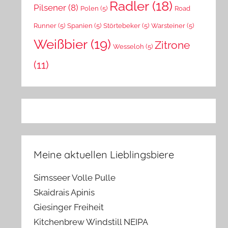
Radler
(18)
Pilsener
(8)
Polen
(5)
Road
Runner
(5)
Spanien
(5)
Störtebeker
(5)
Warsteiner
(5)
Weißbier
(19)
Zitrone
Wesseloh
(5)
(11)
Meine aktuellen Lieblingsbiere
Simsseer Volle Pulle
Skaidrais Apinis
Giesinger Freiheit
Kitchenbrew Windstill NEIPA