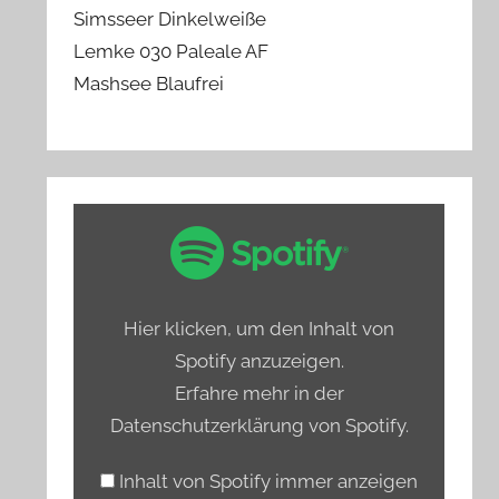
Simsseer Dinkelweiße
Lemke 030 Paleale AF
Mashsee Blaufrei
„Spotify
Embed:
Bierprediger
testet
Hier klicken, um den Inhalt von
Hamburgs
Spotify anzuzeigen.
alkoholfreie
Erfahre mehr in der
Biere“
Datenschutzerklärung von Spotify
.
von
Spotify
Inhalt von Spotify immer anzeigen