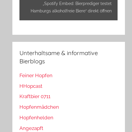
anzeigen
„Spotify Embed: Bierprediger testet
Hamburgs alkoholfreie Biere“ direkt öffnen
Unterhaltsame & informative
Bierblogs
Feiner Hopfen
HHopcast
Kraftbier 0711
Hopfenmädchen
Hopfenhelden
Angezapft