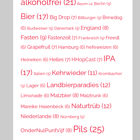
alkoholfrei
(21)
Berlin
(5)
Bayern
(4)
Bier
(17)
Big Drop
(7)
Brewdog
Bitburger
(5)
England
(8)
(6)
Budweiser
(5)
Dänemark
(5)
Fasten
(9)
Fastenzeit
(7)
Freedl
Frankreich
(5)
Grapefruit
(7)
(6)
Hamburg
(6)
hefeweizen
(6)
IPA
Helles
(7)
HHopCast
(7)
Heineken
(6)
(17)
Kehrwieder
(11)
Italien
(5)
Krombacher
Landbierparadies
(12)
Lager
(6)
(5)
Malzbier
(8)
Limonade
(6)
Malztrunk
(6)
Naturtrüb
(12)
Mareike Hasenbeck
(6)
Niederlande
(8)
Nürnberg
(5)
Pils
(25)
OnderNulPuntVijf
(8)