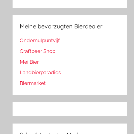
Meine bevorzugten Bierdealer
Ondernulpuntvijf
Craftbeer Shop
Mei Bier
Landbierparadies
Biermarket