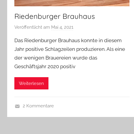
Riedenburger Brauhaus
Veröffentlicht am
Mai 4, 2021
v
o
Das Riedenburger Brauhaus konnte in diesem
n
Jahr positive Schlagzeilen produzieren. Als eine
b
der wenigen Brauereien wurde das
i
Geschäftsjahr 2020 positiv
e
r
p
Weiterlesen
r
e
d
2 Kommentare
i
A
g
l
e
l