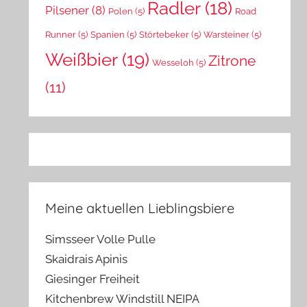
Radler
(18)
Pilsener
(8)
Polen
(5)
Road
Runner
(5)
Spanien
(5)
Störtebeker
(5)
Warsteiner
(5)
Weißbier
(19)
Zitrone
Wesseloh
(5)
(11)
Meine aktuellen Lieblingsbiere
Simsseer Volle Pulle
Skaidrais Apinis
Giesinger Freiheit
Kitchenbrew Windstill NEIPA