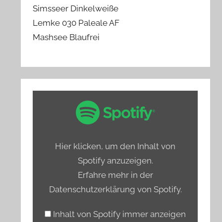
Simsseer Dinkelweiße
Lemke 030 Paleale AF
Mashsee Blaufrei
„Spotify
Embed:
Bierprediger
testet
Hier klicken, um den Inhalt von
Hamburgs
Spotify anzuzeigen.
alkoholfreie
Erfahre mehr in der
Biere“
Datenschutzerklärung von Spotify
.
von
Spotify
Inhalt von Spotify immer anzeigen