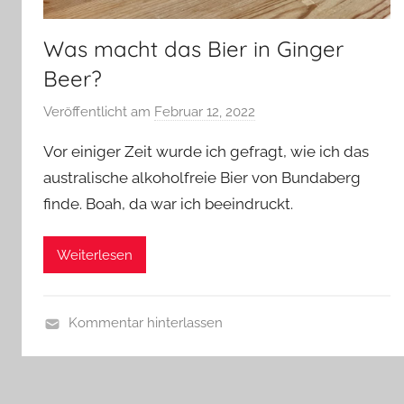
Was macht das Bier in Ginger
Beer?
Veröffentlicht am
Februar 12, 2022
v
o
Vor einiger Zeit wurde ich gefragt, wie ich das
n
australische alkoholfreie Bier von Bundaberg
b
finde. Boah, da war ich beeindruckt.
i
e
r
Weiterlesen
p
r
e
Kommentar hinterlassen
d
A
i
l
g
l