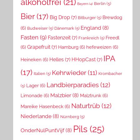
alkoholfrei
(21)
Berlin
(5)
Bayern
(4)
Bier
(17)
Big Drop
(7)
Brewdog
Bitburger
(5)
England
(8)
(6)
Budweiser
(5)
Dänemark
(5)
Fasten
(9)
Fastenzeit
(7)
Freedl
Frankreich
(5)
Grapefruit
(7)
(6)
Hamburg
(6)
hefeweizen
(6)
IPA
Helles
(7)
HHopCast
(7)
Heineken
(6)
(17)
Kehrwieder
(11)
Italien
(5)
Krombacher
Landbierparadies
(12)
Lager
(6)
(5)
Malzbier
(8)
Limonade
(6)
Malztrunk
(6)
Naturtrüb
(12)
Mareike Hasenbeck
(6)
Niederlande
(8)
Nürnberg
(5)
Pils
(25)
OnderNulPuntVijf
(8)