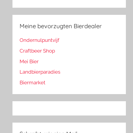
Meine bevorzugten Bierdealer
Ondernulpuntvijf
Craftbeer Shop
Mei Bier
Landbierparadies
Biermarket