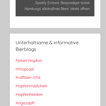
anzeigen
„Spotify Embed: Bierprediger testet
Hamburgs alkoholfreie Biere“ direkt öffnen
Unterhaltsame & informative
Bierblogs
Feiner Hopfen
HHopcast
Kraftbier 0711
Hopfenmädchen
Hopfenhelden
Angezapft