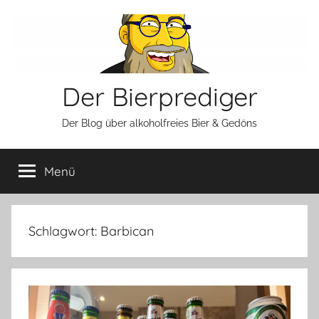
Zum
Inhalt
springen
Der Bierprediger
Der Blog über alkoholfreies Bier & Gedöns
Menü
Schlagwort:
Barbican