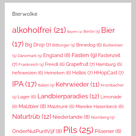
Bierwolke
alkoholfrei
(21)
Bier
Berlin
(5)
Bayern
(4)
(17)
Big Drop
(7)
Brewdog
(6)
Bitburger
(5)
Budweiser
Fasten
(9)
England
(8)
Fastenzeit
(5)
Dänemark
(5)
(7)
Grapefruit
(7)
Freedl
(6)
Hamburg
(6)
Frankreich
(5)
Helles
(7)
HHopCast
(7)
hefeweizen
(6)
Heineken
(6)
IPA
(17)
Kehrwieder
(11)
Italien
(5)
Krombacher
Landbierparadies
(12)
Lager
(6)
Limonade
(5)
Malzbier
(8)
(6)
Malztrunk
(6)
Mareike Hasenbeck
(6)
Naturtrüb
(12)
Niederlande
(8)
Nürnberg
(5)
Pils
(25)
OnderNulPuntVijf
(8)
Pilsener
(8)