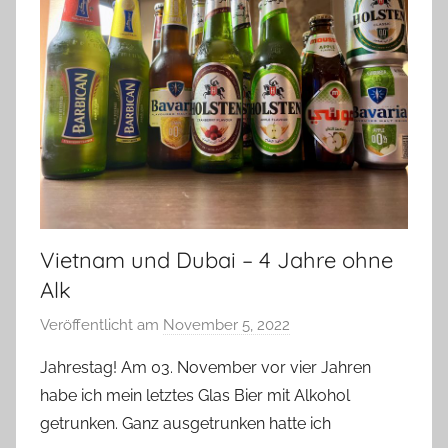
Vietnam und Dubai – 4 Jahre ohne
Alk
Veröffentlicht am
November 5, 2022
v
o
Jahrestag! Am 03. November vor vier Jahren
n
habe ich mein letztes Glas Bier mit Alkohol
b
getrunken. Ganz ausgetrunken hatte ich
i