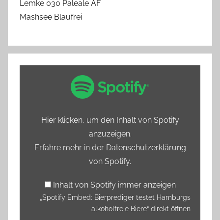
Lemke 030 Paleale AF
Mashsee Blaufrei
„Spotify
Embed:
Bierprediger
testet
Hier klicken, um den Inhalt von Spotify
Hamburgs
anzuzeigen.
alkoholfreie
Erfahre mehr in der
Datenschutzerklärung
Biere“
von Spotify
.
von
Spotify
Inhalt von Spotify immer anzeigen
anzeigen
„Spotify Embed: Bierprediger testet Hamburgs
alkoholfreie Biere“ direkt öffnen