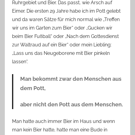
Ruhrgebiet und Bier. Das passt, wie Arsch auf
i
Eimer. Die ersten 29 Jahre habe ich im Pott gelebt
e
und da waren Sätze für mich normal wie „Treffen
r
wir uns im Garten zum Bier“ oder „Gucken wir
p
beim Bier Fußball“ oder „Nach dem Gottesdienst
r
zur Waltraud auf ein Bier“ oder mein Liebling:
e
d
„Lass uns das Neugeborene mit Bier pinkeln
i
lassen“.
g
e
Man bekommt zwar den Menschen aus
r
dem Pott,
aber nicht den Pott aus dem Menschen.
Man hatte auch immer Bier im Haus und wenn
man kein Bier hatte, hatte man eine Bude in