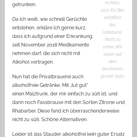
im März
getrunken.
2017. Ein Bier
anläßlich
Da ich weiß, wie schnell Gerüchte
des
entstehen, erkläre ich gerne kurz,
Jubiläums.
dass ich aufgrund einer Erkrankung
Nicht zu
seit November 2018 Medikamente
sehen: Wir
nehmen darf, die sich nicht mit
sitzen auf
Alkohol vertragen.
dem
berühmten
Nun hat die Privatbrauerei auch
grünen Sofa.
alkoholfreie Getränke. Mit
„tut gut“
einen Malztrunk, der mir einfach zu süß ist, und
dann noch Fassbrause mit den Sorten Zitrone und
Rhabarber. Diese fand ich überraschenderweise
nicht zu süß. Schöne Alternativen.
Leider ist das Stauder alkoholfrei kein guter Ersatz