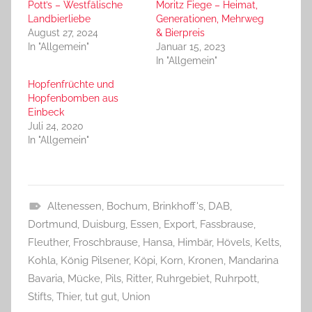
Pott’s – Westfälische
Moritz Fiege – Heimat,
Landbierliebe
Generationen, Mehrweg
August 27, 2024
& Bierpreis
In "Allgemein"
Januar 15, 2023
In "Allgemein"
Hopfenfrüchte und
Hopfenbomben aus
Einbeck
Juli 24, 2020
In "Allgemein"
Altenessen
,
Bochum
,
Brinkhoff's
,
DAB
,
A
Dortmund
,
Duisburg
,
Essen
,
Export
,
Fassbrause
,
l
Fleuther
,
Froschbrause
,
Hansa
,
Himbär
,
Hövels
,
Kelts
,
l
Kohla
,
König Pilsener
,
Köpi
,
Korn
,
Kronen
,
Mandarina
g
Bavaria
,
Mücke
,
Pils
,
Ritter
,
Ruhrgebiet
,
Ruhrpott
,
e
Stifts
,
Thier
,
tut gut
,
Union