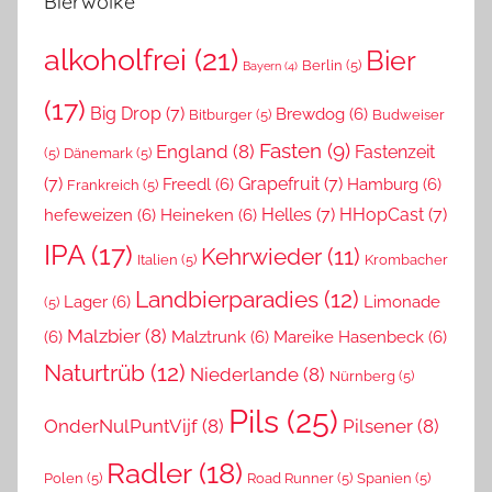
Bierwolke
alkoholfrei
(21)
Bier
Berlin
(5)
Bayern
(4)
(17)
Big Drop
(7)
Brewdog
(6)
Bitburger
(5)
Budweiser
Fasten
(9)
England
(8)
Fastenzeit
(5)
Dänemark
(5)
(7)
Grapefruit
(7)
Freedl
(6)
Hamburg
(6)
Frankreich
(5)
Helles
(7)
HHopCast
(7)
hefeweizen
(6)
Heineken
(6)
IPA
(17)
Kehrwieder
(11)
Italien
(5)
Krombacher
Landbierparadies
(12)
Lager
(6)
Limonade
(5)
Malzbier
(8)
(6)
Malztrunk
(6)
Mareike Hasenbeck
(6)
Naturtrüb
(12)
Niederlande
(8)
Nürnberg
(5)
Pils
(25)
OnderNulPuntVijf
(8)
Pilsener
(8)
Radler
(18)
Polen
(5)
Road Runner
(5)
Spanien
(5)