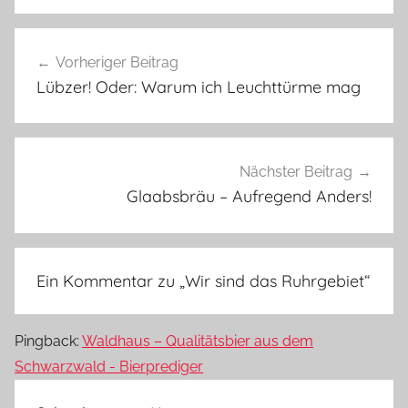
m
e
Beitragsnavigation
i
Vorheriger Beitrag
n
Lübzer! Oder: Warum ich Leuchttürme mag
Nächster Beitrag
Glaabsbräu – Aufregend Anders!
Ein Kommentar zu „
Wir sind das Ruhrgebiet
“
Pingback:
Waldhaus – Qualitätsbier aus dem
Schwarzwald - Bierprediger