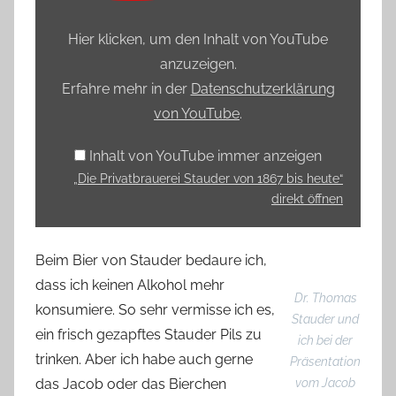
Stauder
von
Hier klicken, um den Inhalt von YouTube
1867
anzuzeigen.
bis
Erfahre mehr in der
Datenschutzerklärung
heute“
von YouTube
.
von
YouTube
Inhalt von YouTube immer anzeigen
anzeigen
„Die Privatbrauerei Stauder von 1867 bis heute“
direkt öffnen
Beim Bier von Stauder bedaure ich,
dass ich keinen Alkohol mehr
Dr. Thomas
konsumiere. So sehr vermisse ich es,
Stauder und
ein frisch gezapftes Stauder Pils zu
ich bei der
trinken. Aber ich habe auch gerne
Präsentation
das Jacob oder das Bierchen
vom Jacob