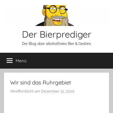
Zum
Inhalt
springen
Der Bierprediger
Der Blog über alkoholfreies Bier & Gedöns
Menü
Wir sind das Ruhrgebiet
Veröffentlicht am
Dezember 12, 2020
v
o
n
b